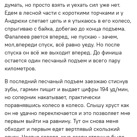
думать, но просто взять и уехать сил уже нет.
Едем в лесной части с короткими торчками и у
Андрюхи слетает цепь и я утыкаюсь в его колесо,
спрыгиваю с байка, добегаю до конца подъема.
Фалалеев рвется вперед, не пускаю - зачем,
мол,впереди спуск, всё равно уеду. Но после
спуска он всё же выходит вперед. До финиша
остается один песчаный подъем и всего пару
километров.
В последний песчаный подъем заезжаю стиснув
зубы, гармин пищит и выдает цифры 194 уд/мин,
но соперник накатывает, практически
поравнявшись колесо в колесо. Слышу хруст как
он не удачно переключается и это позволяет мне
первым выйти на равнину. Тут он снова меня
обходит и первым едет вертлявый скользкий
спуск. Честно говоря, мне сзади страшно было