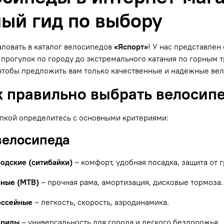
ый гид по выбору
ловать в каталог велосипедов
«Яспорт»
! У нас представле
прогулок по городу до экстремального катания по горным
чтобы предложить вам только качественные и надежные ве
к правильно выбрать велосип
пкой определитесь с основными критериями:
 велосипеда
родские (ситибайки)
– комфорт, удобная посадка, защита от г
рные (MTB)
– прочная рама, амортизация, дисковые тормоза.
оссейные
– легкость, скорость, аэродинамика.
бриды
– универсальность для города и легкого бездорожья.