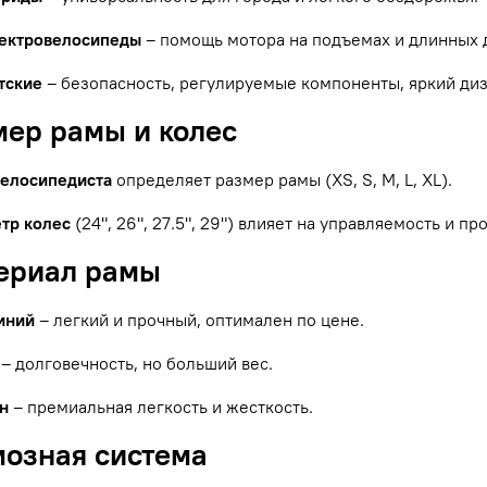
ектровелосипеды
– помощь мотора на подъемах и длинных 
тские
– безопасность, регулируемые компоненты, яркий диз
мер рамы и колес
велосипедиста
определяет размер рамы (XS, S, M, L, XL).
тр колес
(24", 26", 27.5", 29") влияет на управляемость и п
териал рамы
иний
– легкий и прочный, оптимален по цене.
– долговечность, но больший вес.
н
– премиальная легкость и жесткость.
мозная система