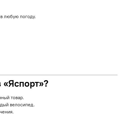
в любую погоду.
в «Яспорт»?
нный товар.
ждый велосипед.
чения.