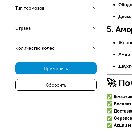
Ободн
Тип тормозов
Диско
5. Ам
Страна
Жестк
Количество колес
Аморт
Двухп
Применить
🚀 По
Сбросить
✅
Гаранти
✅
Бесплат
✅
Доставк
✅
Сервисн
✅
Акции и