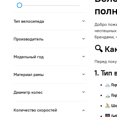
полн
Тип велосипеда
Добро пожа
неспешных 
брендами, 
Производитель
🔍 Ка
Модельный год
Перед поку
1. Тип
Материал рамы
🚲 Го
Диаметр колес
🏔 Го
🚴 Ш
Количество скоростей
🌉 Ги