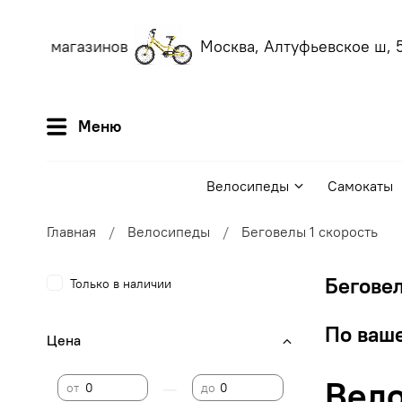
аших магазинов
Москва, Алтуфьевское ш, 56
Меню
Велосипеды
Самокаты
Главная
Велосипеды
Беговелы 1 скорость
Беговел
Только в наличии
По ваше
Цена
Вело
—
от
до