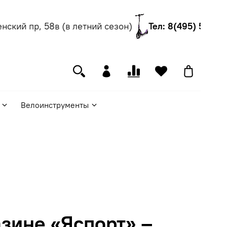
кий пр, 58в (в летний сезон)
Тел: 8(495) 540-55-
Велоинструменты
зине «Яспорт» –