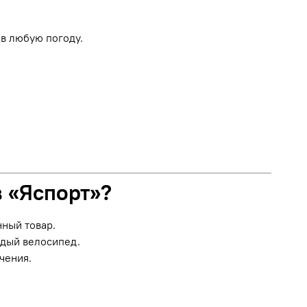
в любую погоду.
в «Яспорт»?
нный товар.
ждый велосипед.
чения.