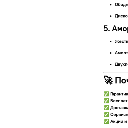
Ободн
Диско
5. Ам
Жестк
Аморт
Двухп
🚀 По
✅
Гаранти
✅
Бесплат
✅
Доставк
✅
Сервисн
✅
Акции и