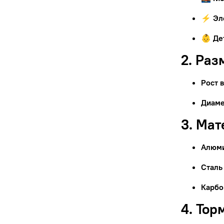
⚡ Эл
👶 Де
2. Раз
Рост 
Диаме
3. Ма
Алюм
Сталь
Карбо
4. Тор