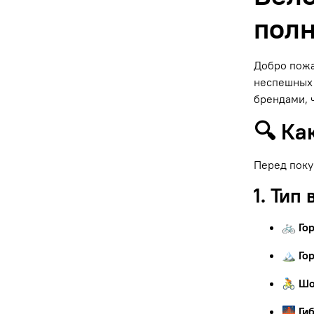
полн
Добро пожа
неспешных 
брендами, 
🔍 Ка
Перед поку
1. Тип
🚲 Го
🏔 Го
🚴 Ш
🌉 Ги