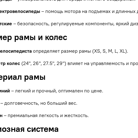
ектровелосипеды
– помощь мотора на подъемах и длинных 
тские
– безопасность, регулируемые компоненты, яркий диз
мер рамы и колес
велосипедиста
определяет размер рамы (XS, S, M, L, XL).
тр колес
(24", 26", 27.5", 29") влияет на управляемость и п
териал рамы
иний
– легкий и прочный, оптимален по цене.
– долговечность, но больший вес.
н
– премиальная легкость и жесткость.
мозная система