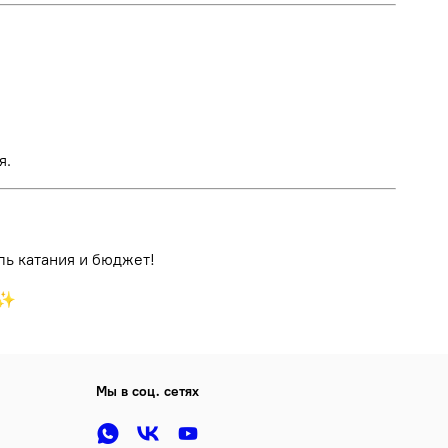
я.
ль катания и бюджет!
♂️✨
Мы в соц. сетях