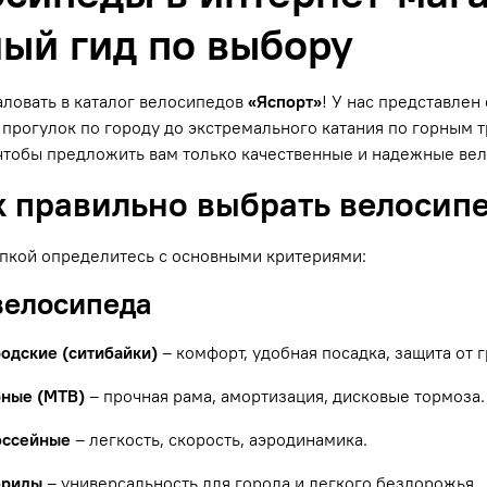
ый гид по выбору
ловать в каталог велосипедов
«Яспорт»
! У нас представле
прогулок по городу до экстремального катания по горным
чтобы предложить вам только качественные и надежные ве
к правильно выбрать велосип
пкой определитесь с основными критериями:
 велосипеда
родские (ситибайки)
– комфорт, удобная посадка, защита от г
рные (MTB)
– прочная рама, амортизация, дисковые тормоза.
оссейные
– легкость, скорость, аэродинамика.
бриды
– универсальность для города и легкого бездорожья.