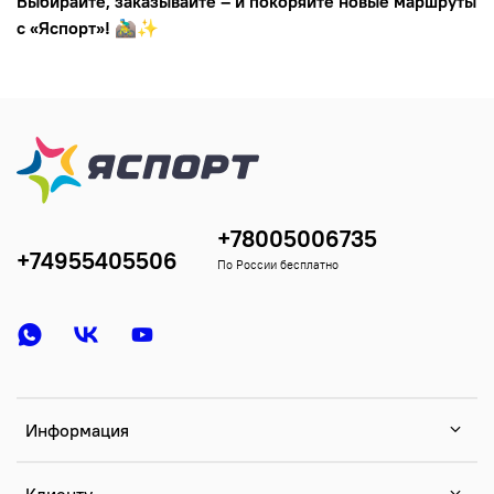
Выбирайте, заказывайте – и покоряйте новые маршруты
с «Яспорт»!
🚵‍♂️✨
+78005006735
+74955405506
По России бесплатно
Информация