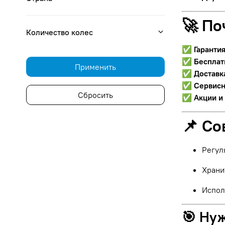
🚀 По
Количество колес
✅
Гаранти
✅
Бесплат
Применить
✅
Доставк
✅
Сервисн
Сбросить
✅
Акции и
📌 Со
Регул
Храни
Испол
🎯 Ну