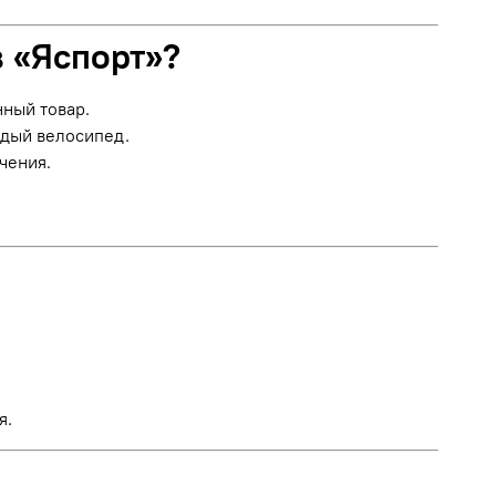
в «Яспорт»?
нный товар.
ждый велосипед.
чения.
я.