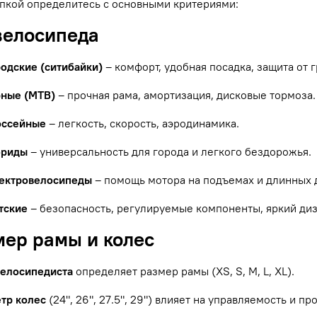
пкой определитесь с основными критериями:
 велосипеда
родские (ситибайки)
– комфорт, удобная посадка, защита от г
рные (MTB)
– прочная рама, амортизация, дисковые тормоза.
оссейные
– легкость, скорость, аэродинамика.
бриды
– универсальность для города и легкого бездорожья.
ектровелосипеды
– помощь мотора на подъемах и длинных 
тские
– безопасность, регулируемые компоненты, яркий диз
мер рамы и колес
велосипедиста
определяет размер рамы (XS, S, M, L, XL).
тр колес
(24", 26", 27.5", 29") влияет на управляемость и п