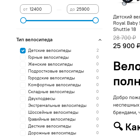
—
от
до
Детский ве
Royal Baby
Shuttle 18
28 700 ₽
Тип велосипеда
25 900 
Детские велосипеды
2
Горные велосипеды
0
Вело
Женские велосипеды
0
Подростковые велосипеды
0
полн
Городские велосипеды
0
Комфортные велосипеды
0
Складные велосипеды
0
Добро пожа
Двухподвесы
0
неспешных 
Экстремальные велосипеды
0
брендами, 
Шоссейные велосипеды
0
Гравийные велосипеды
0
🔍 Ка
Десткие велосипеды
0
Дорожные велосипеды
0