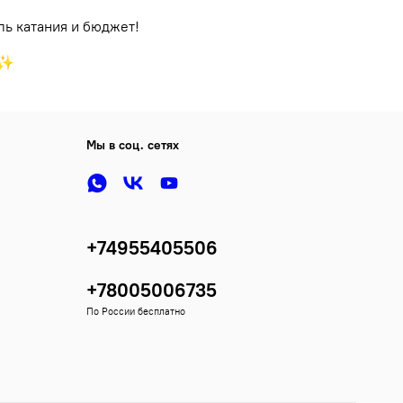
ль катания и бюджет!
♂️✨
Мы в соц. сетях
+74955405506
+78005006735
По России бесплатно