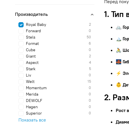
Перед поку
1. Тип
Производитель
Royal Baby
2
🚲 Го
Forward
0
Stels
50
🏔 Го
Format
6
Cube
0
🚴 Ш
Giant
2
🌉 Ги
Aspect
4
Stark
5
⚡ Эл
Liv
0
Welt
15
👶 Де
Momentum
0
Merida
0
2. Раз
DEWOLF
0
Hagen
0
Рост 
Superior
0
Показать все
Диаме