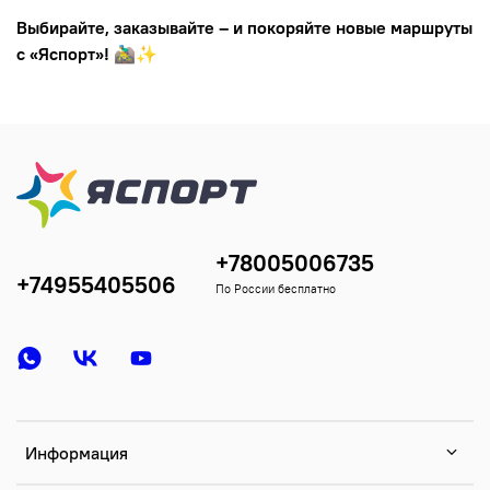
Выбирайте, заказывайте – и покоряйте новые маршруты
с «Яспорт»!
🚵‍♂️✨
+78005006735
+74955405506
По России бесплатно
Информация