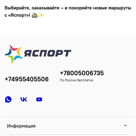
Выбирайте, заказывайте – и покоряйте новые маршруты
с «Яспорт»!
🚵‍♂️✨
+78005006735
+74955405506
По России бесплатно
Информация