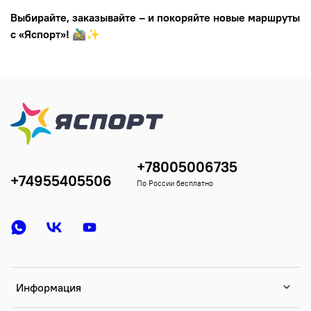
Выбирайте, заказывайте – и покоряйте новые маршруты
с «Яспорт»!
🚵‍♂️✨
+78005006735
+74955405506
По России бесплатно
Информация