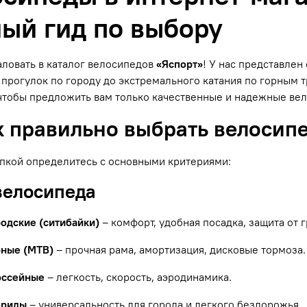
ый гид по выбору
ловать в каталог велосипедов
«Яспорт»
! У нас представле
прогулок по городу до экстремального катания по горным
чтобы предложить вам только качественные и надежные ве
к правильно выбрать велосип
пкой определитесь с основными критериями:
 велосипеда
родские (ситибайки)
– комфорт, удобная посадка, защита от г
рные (MTB)
– прочная рама, амортизация, дисковые тормоза.
оссейные
– легкость, скорость, аэродинамика.
бриды
– универсальность для города и легкого бездорожья.