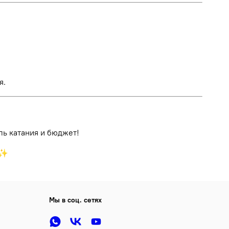
я.
ль катания и бюджет!
♂️✨
Мы в соц. сетях