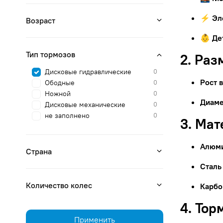
⚡ Эл
Возраст
👶 Де
Тип тормозов
2. Раз
Дисковые гидравлические
0
Рост 
Ободные
0
Ножной
0
Диаме
Дисковые механические
0
не заполнено
0
3. Ма
Алюм
Страна
Сталь
Количество колес
Карбо
4. Тор
Применить