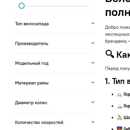
полн
Тип велосипеда
Добро пожа
неспешных 
брендами, 
Производитель
🔍 Ка
Модельный год
Перед поку
1. Тип
Материал рамы
🚲 Го
Диаметр колес
🏔 Го
🚴 Ш
Количество скоростей
🌉 Ги