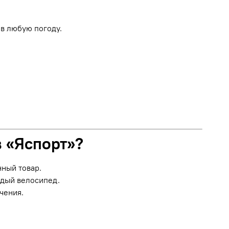
в любую погоду.
в «Яспорт»?
нный товар.
ждый велосипед.
чения.