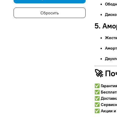
Ободн
Сбросить
Диско
5. Ам
Жестк
Аморт
Двухп
🚀 По
✅
Гаранти
✅
Бесплат
✅
Доставк
✅
Сервисн
✅
Акции и