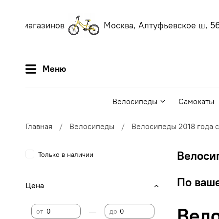
ших магазинов
Москва, Алтуфьевское ш, 56
(
Меню
Велосипеды
Самокаты
Главная
Велосипеды
Велосипеды 2018 года 
Велоси
Только в наличии
По ваше
Цена
Вело
—
от
до