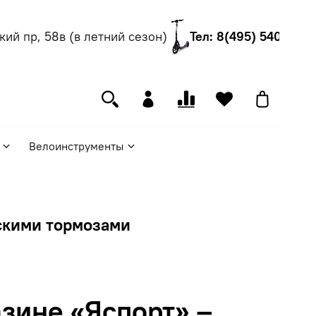
й пр, 58в (в летний сезон)
Тел: 8(495) 540-55-06
Велоинструменты
скими тормозами
зине «Яспорт» –