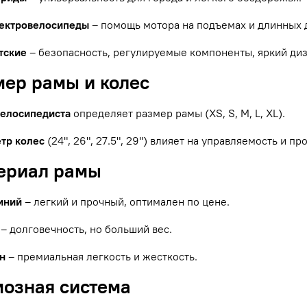
ектровелосипеды
– помощь мотора на подъемах и длинных 
тские
– безопасность, регулируемые компоненты, яркий диз
мер рамы и колес
велосипедиста
определяет размер рамы (XS, S, M, L, XL).
тр колес
(24", 26", 27.5", 29") влияет на управляемость и п
териал рамы
иний
– легкий и прочный, оптимален по цене.
– долговечность, но больший вес.
н
– премиальная легкость и жесткость.
мозная система