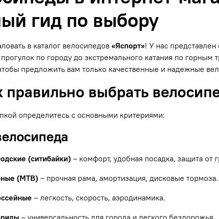
ый гид по выбору
ловать в каталог велосипедов
«Яспорт»
! У нас представле
прогулок по городу до экстремального катания по горным
чтобы предложить вам только качественные и надежные ве
к правильно выбрать велосип
пкой определитесь с основными критериями:
 велосипеда
родские (ситибайки)
– комфорт, удобная посадка, защита от г
рные (MTB)
– прочная рама, амортизация, дисковые тормоза.
оссейные
– легкость, скорость, аэродинамика.
бриды
– универсальность для города и легкого бездорожья.