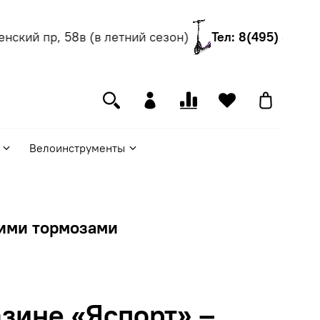
ский пр, 58в (в летний сезон)
Тел: 8(495) 540-55
Велоинструменты
кими тормозами
зине «Яспорт» –