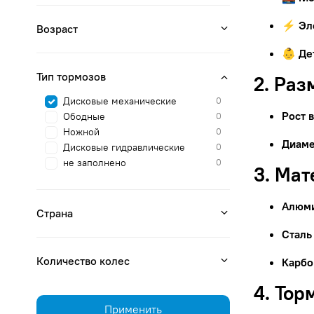
⚡ Эл
Возраст
👶 Де
Тип тормозов
2. Раз
Дисковые механические
0
Рост 
Ободные
0
Ножной
0
Диаме
Дисковые гидравлические
0
не заполнено
0
3. Ма
Алюм
Страна
Сталь
Количество колес
Карбо
4. Тор
Применить