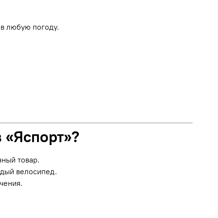
в любую погоду.
в «Яспорт»?
нный товар.
ждый велосипед.
чения.