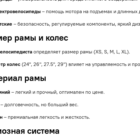
ектровелосипеды
– помощь мотора на подъемах и длинных 
тские
– безопасность, регулируемые компоненты, яркий диз
мер рамы и колес
велосипедиста
определяет размер рамы (XS, S, M, L, XL).
тр колес
(24", 26", 27.5", 29") влияет на управляемость и п
териал рамы
иний
– легкий и прочный, оптимален по цене.
– долговечность, но больший вес.
н
– премиальная легкость и жесткость.
мозная система