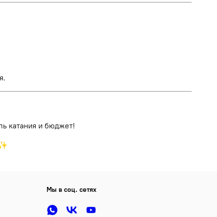
я.
ль катания и бюджет!
♂️✨
Мы в соц. сетях