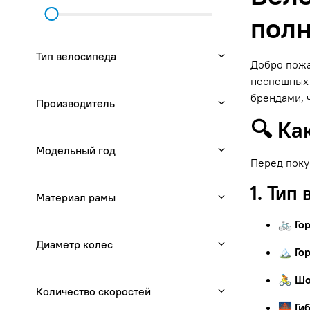
полн
Тип велосипеда
Добро пожа
неспешных 
брендами, 
Производитель
🔍 Ка
Модельный год
Перед поку
1. Тип
Материал рамы
🚲 Го
Диаметр колес
🏔 Го
🚴 Ш
Количество скоростей
🌉 Ги