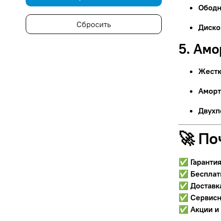
Ободн
Сбросить
Диско
5. Ам
Жестк
Аморт
Двухп
🚀 По
✅
Гаранти
✅
Бесплат
✅
Доставк
✅
Сервисн
✅
Акции и