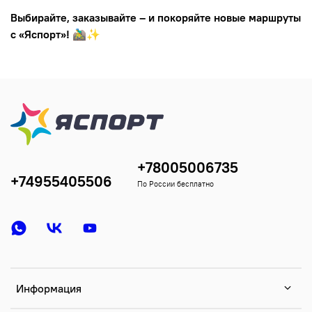
Выбирайте, заказывайте – и покоряйте новые маршруты
с «Яспорт»!
🚵‍♂️✨
+78005006735
+74955405506
По России бесплатно
Информация