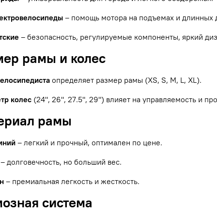
ектровелосипеды
– помощь мотора на подъемах и длинных 
тские
– безопасность, регулируемые компоненты, яркий диз
мер рамы и колес
велосипедиста
определяет размер рамы (XS, S, M, L, XL).
тр колес
(24", 26", 27.5", 29") влияет на управляемость и п
териал рамы
иний
– легкий и прочный, оптимален по цене.
– долговечность, но больший вес.
н
– премиальная легкость и жесткость.
мозная система