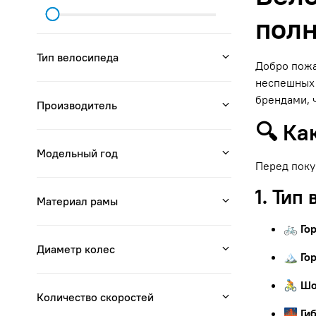
полн
Тип велосипеда
Добро пожа
неспешных 
брендами, 
Производитель
🔍 Ка
Модельный год
Перед поку
1. Тип
Материал рамы
🚲 Го
Диаметр колес
🏔 Го
🚴 Ш
Количество скоростей
🌉 Ги