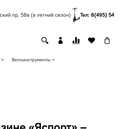
ий пр, 58в (в летний сезон)
Тел: 8(495) 540-55-0
Велоинструменты
зине «Яспорт» –