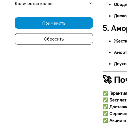
Количество колес
Ободн
Диско
Применить
5. Ам
Сбросить
Жестк
Аморт
Двухп
🚀 По
✅
Гаранти
✅
Бесплат
✅
Доставк
✅
Сервисн
✅
Акции и