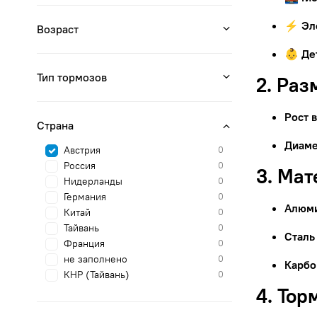
⚡ Эл
Возраст
👶 Де
Тип тормозов
2. Раз
Рост 
Страна
Диаме
Австрия
0
Россия
0
3. Ма
Нидерланды
0
Германия
0
Алюм
Китай
0
Тайвань
0
Сталь
Франция
0
не заполнено
0
Карбо
КНР (Тайвань)
0
4. Тор