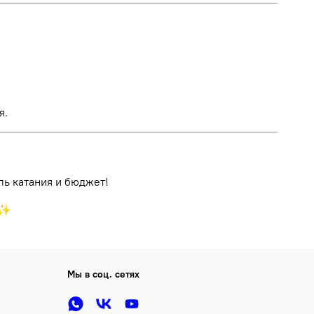
я.
ль катания и бюджет!
♂️✨
Мы в соц. сетях