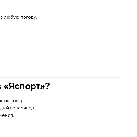
в любую погоду.
в «Яспорт»?
нный товар.
ждый велосипед.
чения.