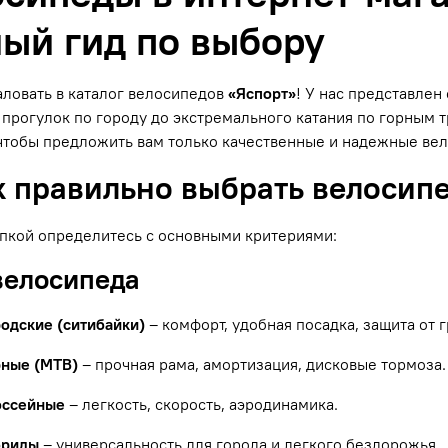
ый гид по выбору
ловать в каталог велосипедов
«Яспорт»
! У нас представле
прогулок по городу до экстремального катания по горным
чтобы предложить вам только качественные и надежные ве
к правильно выбрать велосип
пкой определитесь с основными критериями:
 велосипеда
родские (ситибайки)
– комфорт, удобная посадка, защита от г
рные (MTB)
– прочная рама, амортизация, дисковые тормоза.
оссейные
– легкость, скорость, аэродинамика.
бриды
– универсальность для города и легкого бездорожья.