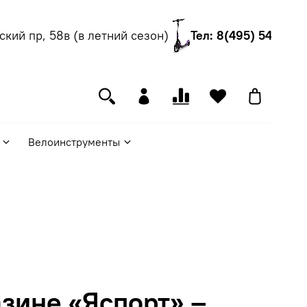
ий пр, 58в (в летний сезон)
Тел: 8(495) 540-55-0
Велоинструменты
зине «Яспорт» –