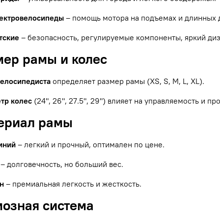
ектровелосипеды
– помощь мотора на подъемах и длинных 
тские
– безопасность, регулируемые компоненты, яркий диз
мер рамы и колес
велосипедиста
определяет размер рамы (XS, S, M, L, XL).
тр колес
(24", 26", 27.5", 29") влияет на управляемость и п
териал рамы
иний
– легкий и прочный, оптимален по цене.
– долговечность, но больший вес.
н
– премиальная легкость и жесткость.
мозная система