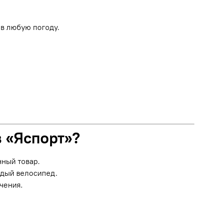
в любую погоду.
в «Яспорт»?
нный товар.
ждый велосипед.
чения.