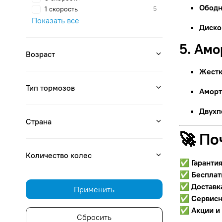
Ободн
1 скорость
5
Показать все
Диско
5. Ам
Возраст
Жестк
Тип тормозов
Аморт
Двухп
Страна
🚀 По
Количество колес
✅
Гаранти
✅
Бесплат
✅
Доставк
Применить
✅
Сервисн
✅
Акции и
Сбросить