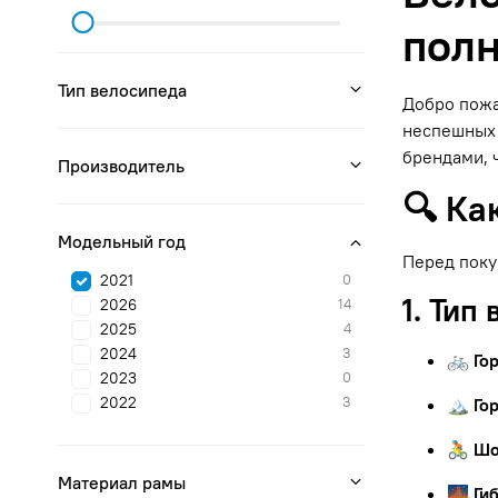
полн
Тип велосипеда
Добро пожа
неспешных 
брендами, 
Производитель
🔍 Ка
Модельный год
Перед поку
2021
0
1. Тип
2026
14
2025
4
2024
3
🚲 Го
2023
0
2022
3
🏔 Го
🚴 Ш
Материал рамы
🌉 Ги