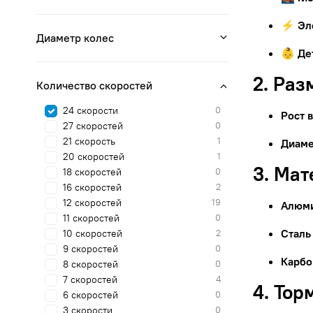
⚡ Эл
Диаметр колес
👶 Де
2. Раз
Количество скоростей
24 скорости
0
Рост 
27 скоростей
0
21 скорость
1
Диаме
20 скоростей
1
3. Ма
18 скоростей
0
16 скоростей
2
12 скоростей
19
Алюм
11 скоростей
0
Сталь
10 скоростей
2
9 скоростей
0
Карбо
8 скоростей
0
7 скоростей
4
4. Тор
6 скоростей
0
3 скорости
0