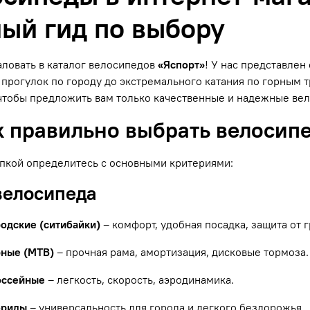
ый гид по выбору
ловать в каталог велосипедов
«Яспорт»
! У нас представле
прогулок по городу до экстремального катания по горным
чтобы предложить вам только качественные и надежные ве
к правильно выбрать велосип
пкой определитесь с основными критериями:
 велосипеда
родские (ситибайки)
– комфорт, удобная посадка, защита от г
рные (MTB)
– прочная рама, амортизация, дисковые тормоза.
оссейные
– легкость, скорость, аэродинамика.
бриды
– универсальность для города и легкого бездорожья.