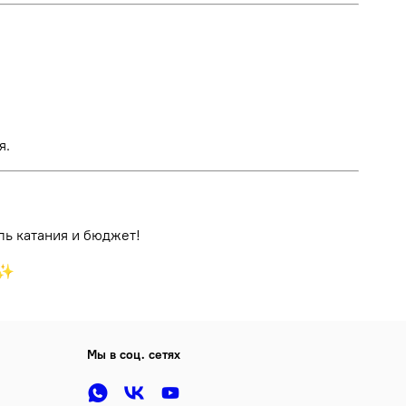
я.
ль катания и бюджет!
♂️✨
Мы в соц. сетях