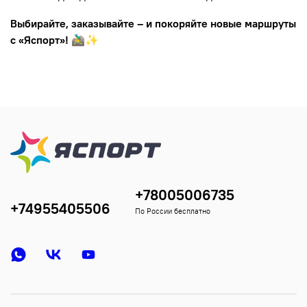
Выбирайте, заказывайте – и покоряйте новые маршруты
с «Яспорт»!
🚵‍♂️✨
+78005006735
+74955405506
По России бесплатно