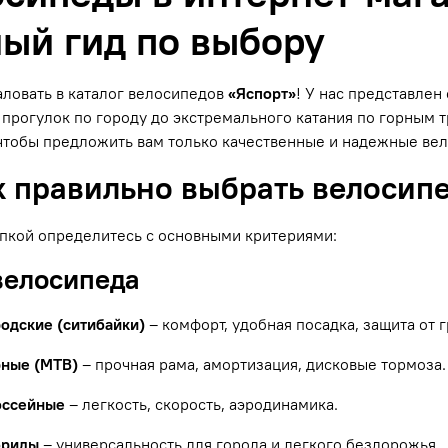
ый гид по выбору
ловать в каталог велосипедов
«Яспорт»
! У нас представле
прогулок по городу до экстремального катания по горным
чтобы предложить вам только качественные и надежные ве
к правильно выбрать велосип
пкой определитесь с основными критериями:
 велосипеда
родские (ситибайки)
– комфорт, удобная посадка, защита от г
рные (MTB)
– прочная рама, амортизация, дисковые тормоза.
оссейные
– легкость, скорость, аэродинамика.
бриды
– универсальность для города и легкого бездорожья.