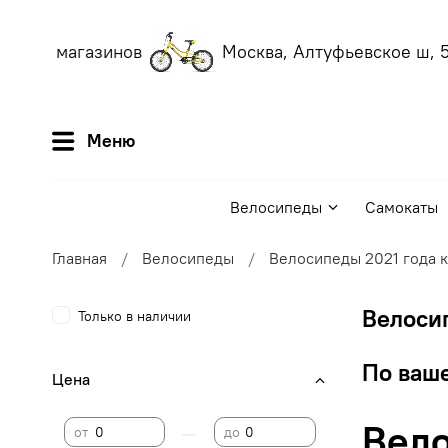
аших магазинов
Москва, Алтуфьевское ш, 56
Меню
Велосипеды
Самокаты
Главная
Велосипеды
Велосипеды 2021 года 
Велосип
Только в наличии
По ваше
Цена
Вело
—
от
до