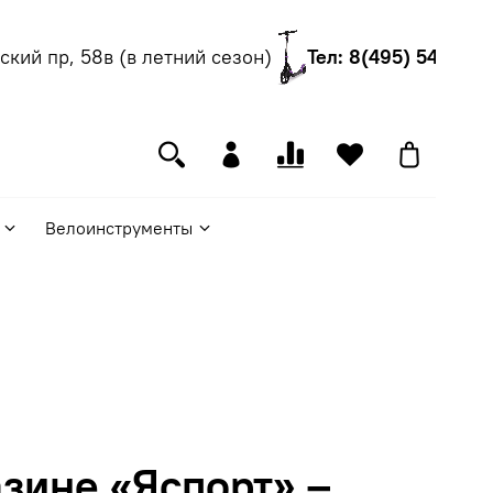
ий пр, 58в (в летний сезон)
Тел: 8(495) 540-55-0
Велоинструменты
зине «Яспорт» –