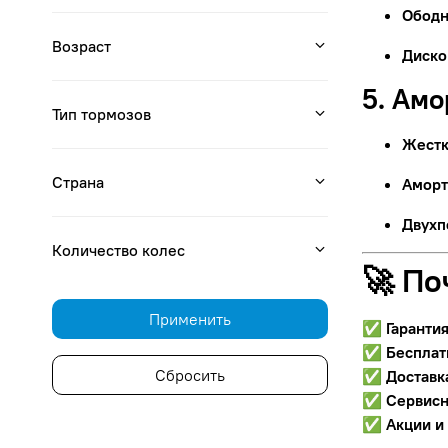
Ободн
Возраст
Диско
5. Ам
Тип тормозов
Жестк
Страна
Аморт
Двухп
Количество колес
🚀 По
Применить
✅
Гаранти
✅
Бесплат
Сбросить
✅
Доставк
✅
Сервисн
✅
Акции и