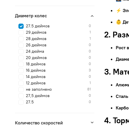
⚡ Эл
Диаметр колес
👶 Де
27.5 дюймов
0
2. Раз
29 дюймов
1
28 дюймов
1
26 дюймов
0
Рост 
24 дюйма
0
20 дюймов
0
Диаме
18 дюймов
0
3. Ма
16 дюймов
3
14 дюймов
0
12 дюймов
1
Алюм
не заполнено
81
27,5 дюймов
0
Сталь
27.5
0
Карбо
4. Тор
Количество скоростей