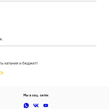
я.
ль катания и бюджет!
♂️✨
Мы в соц. сетях