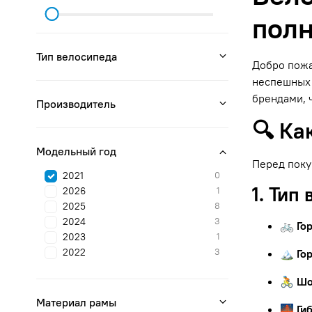
полн
Тип велосипеда
Добро пожа
неспешных 
брендами, 
Производитель
🔍 Ка
Модельный год
Перед поку
2021
0
1. Тип
2026
1
2025
8
2024
3
🚲 Го
2023
1
2022
3
🏔 Го
🚴 Ш
Материал рамы
🌉 Ги