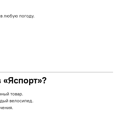
в любую погоду.
в «Яспорт»?
нный товар.
ждый велосипед.
чения.