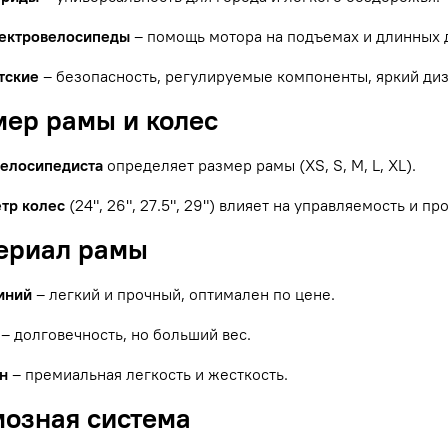
ектровелосипеды
– помощь мотора на подъемах и длинных 
тские
– безопасность, регулируемые компоненты, яркий диз
мер рамы и колес
велосипедиста
определяет размер рамы (XS, S, M, L, XL).
тр колес
(24", 26", 27.5", 29") влияет на управляемость и п
териал рамы
иний
– легкий и прочный, оптимален по цене.
– долговечность, но больший вес.
н
– премиальная легкость и жесткость.
мозная система