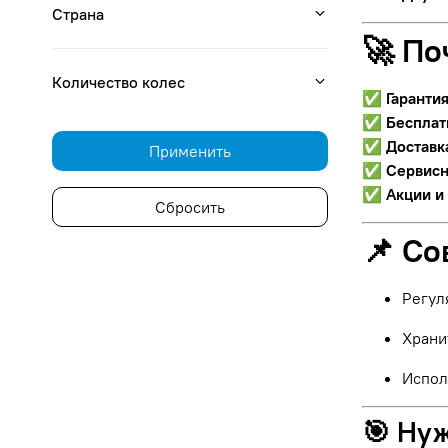
Страна
🚀 По
Количество колес
✅
Гаранти
✅
Бесплат
✅
Доставк
Применить
✅
Сервисн
✅
Акции и
Сбросить
📌 Со
Регул
Храни
Испол
🎯 Ну