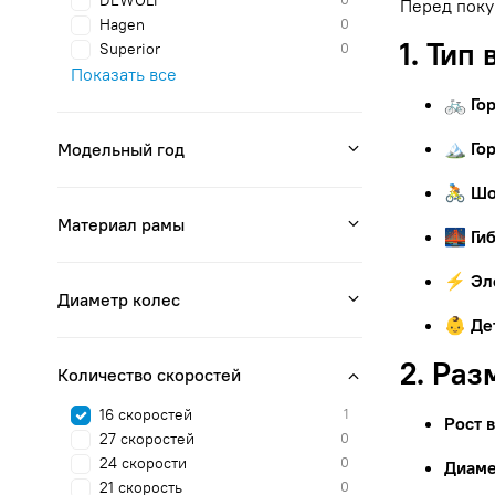
DEWOLF
Перед поку
Hagen
0
1. Тип
Superior
0
Показать все
🚲 Го
🏔 Го
Модельный год
🚴 Ш
Материал рамы
🌉 Ги
⚡ Эл
Диаметр колес
👶 Де
2. Раз
Количество скоростей
16 скоростей
1
Рост 
27 скоростей
0
24 скорости
0
Диаме
21 скорость
0