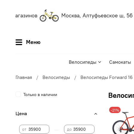
их магазинов
Москва, Алтуфьевское ш, 56
(е
Меню
Велосипеды
Самокаты
Главная
Велосипеды
Велосипеды Forward 16
Велосип
Только в наличии
-21%
Цена
—
от
до