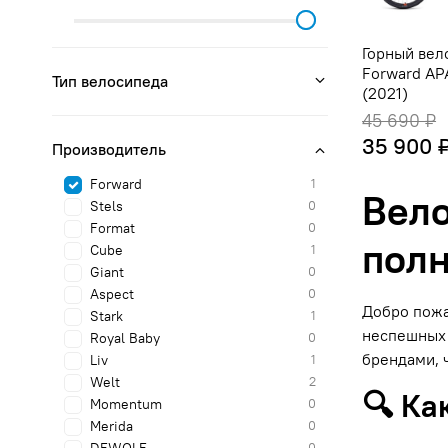
Горный вел
Forward AP
Тип велосипеда
(2021)
45 690 ₽
35 900 
Производитель
Forward
1
Вело
Stels
0
Format
0
полн
Cube
1
Giant
0
Aspect
0
Добро пожа
Stark
1
неспешных 
Royal Baby
0
брендами, 
Liv
1
Welt
2
🔍 Ка
Momentum
0
Merida
0
0