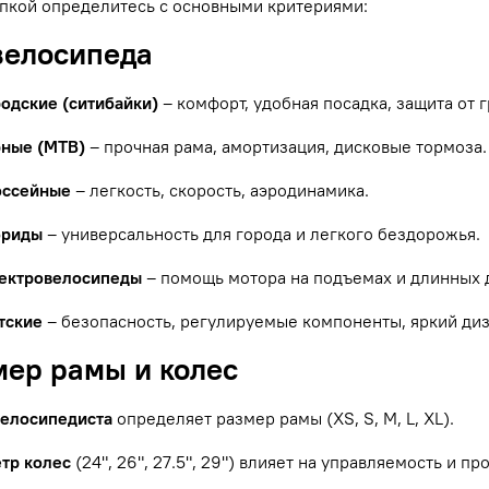
пкой определитесь с основными критериями:
 велосипеда
родские (ситибайки)
– комфорт, удобная посадка, защита от г
рные (MTB)
– прочная рама, амортизация, дисковые тормоза.
оссейные
– легкость, скорость, аэродинамика.
бриды
– универсальность для города и легкого бездорожья.
ектровелосипеды
– помощь мотора на подъемах и длинных 
тские
– безопасность, регулируемые компоненты, яркий диз
мер рамы и колес
велосипедиста
определяет размер рамы (XS, S, M, L, XL).
тр колес
(24", 26", 27.5", 29") влияет на управляемость и п