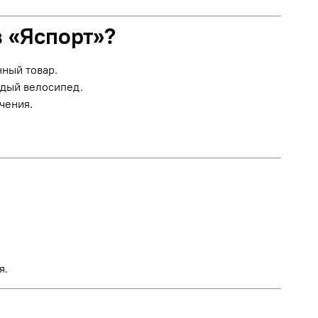
в «Яспорт»?
нный товар.
ждый велосипед.
чения.
я.