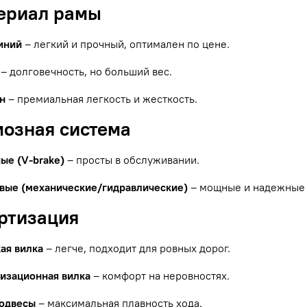
териал рамы
иний
– легкий и прочный, оптимален по цене.
– долговечность, но больший вес.
н
– премиальная легкость и жесткость.
мозная система
ые (V-brake)
– просты в обслуживании.
вые (механические/гидравлические)
– мощные и надежные 
ортизация
ая вилка
– легче, подходит для ровных дорог.
изационная вилка
– комфорт на неровностях.
одвесы
– максимальная плавность хода.