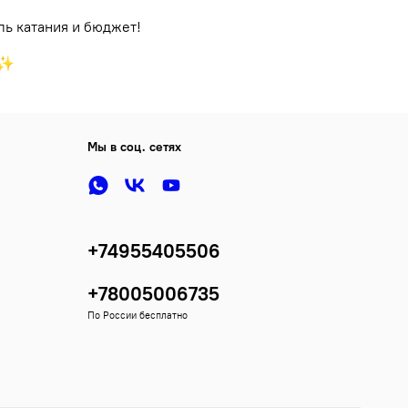
ль катания и бюджет!
♂️✨
Мы в соц. сетях
+74955405506
+78005006735
По России бесплатно