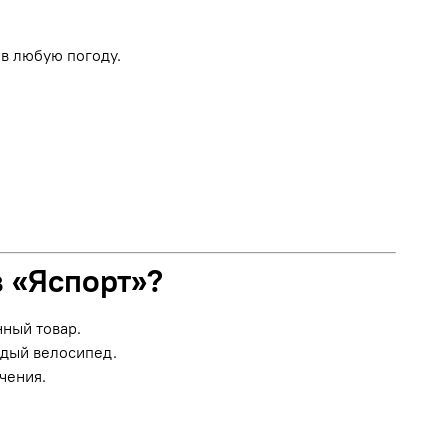
в любую погоду.
в «Яспорт»?
нный товар.
ждый велосипед.
чения.