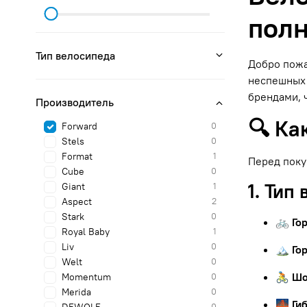
полн
Тип велосипеда
Добро пожа
неспешных 
брендами, 
Производитель
🔍 Ка
Forward
0
Stels
0
Format
1
Перед поку
Cube
0
1. Тип
Giant
1
Aspect
2
Stark
0
🚲 Го
Royal Baby
1
Liv
0
🏔 Го
Welt
0
🚴 Ш
Momentum
0
Merida
0
🌉 Ги
0