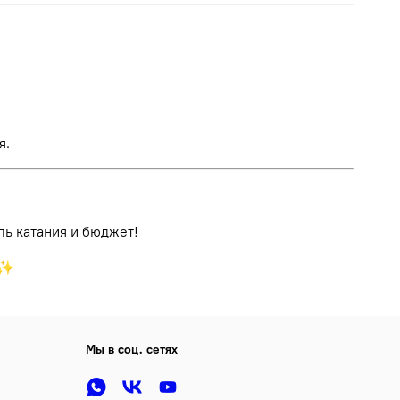
я.
ль катания и бюджет!
♂️✨
Мы в соц. сетях