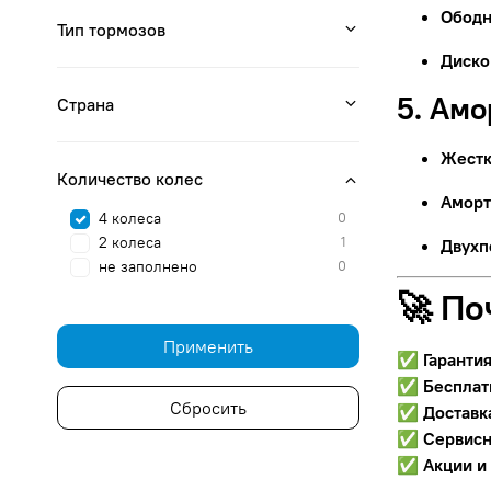
Ободн
Тип тормозов
Диско
5. Ам
Страна
Жестк
Количество колес
Аморт
4 колеса
0
2 колеса
1
Двухп
не заполнено
0
🚀 По
Применить
✅
Гаранти
✅
Бесплат
Сбросить
✅
Доставк
✅
Сервисн
✅
Акции и