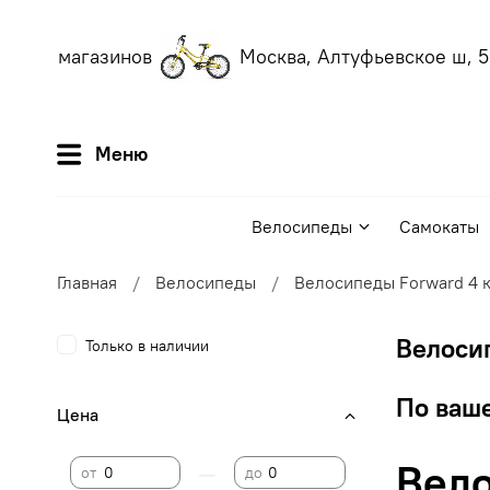
аших магазинов
Москва, Алтуфьевское ш, 56
Меню
Велосипеды
Самокаты
Главная
Велосипеды
Велосипеды Forward 4 
Велосип
Только в наличии
По ваше
Цена
Вело
—
от
до