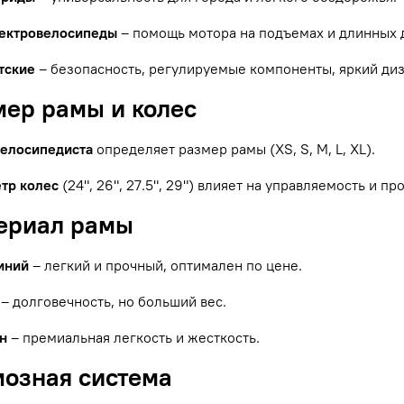
ектровелосипеды
– помощь мотора на подъемах и длинных 
тские
– безопасность, регулируемые компоненты, яркий диз
мер рамы и колес
велосипедиста
определяет размер рамы (XS, S, M, L, XL).
тр колес
(24", 26", 27.5", 29") влияет на управляемость и п
териал рамы
иний
– легкий и прочный, оптимален по цене.
– долговечность, но больший вес.
н
– премиальная легкость и жесткость.
мозная система