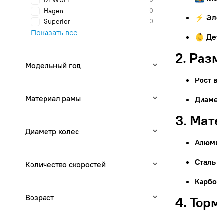
DEWOLF
Hagen
0
⚡ Эл
Superior
0
Показать все
👶 Де
2. Раз
Модельный год
Рост 
Материал рамы
Диаме
3. Ма
Диаметр колес
Алюм
Сталь
Количество скоростей
Карбо
Возраст
4. Тор