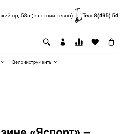
й пр, 58в (в летний сезон)
Тел: 8(495) 540-55-06
Велоинструменты
зине «Яспорт» –