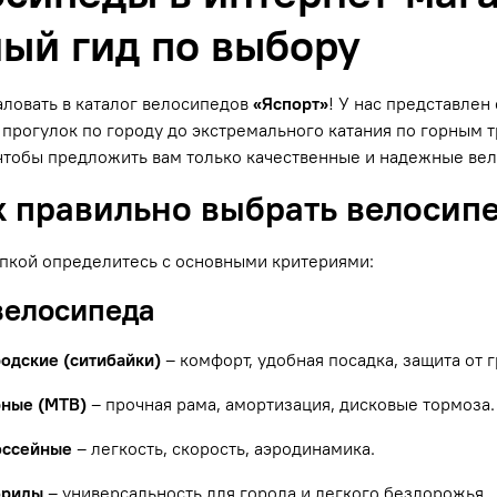
ый гид по выбору
ловать в каталог велосипедов
«Яспорт»
! У нас представле
прогулок по городу до экстремального катания по горным
чтобы предложить вам только качественные и надежные ве
к правильно выбрать велосип
пкой определитесь с основными критериями:
 велосипеда
родские (ситибайки)
– комфорт, удобная посадка, защита от г
рные (MTB)
– прочная рама, амортизация, дисковые тормоза.
оссейные
– легкость, скорость, аэродинамика.
бриды
– универсальность для города и легкого бездорожья.