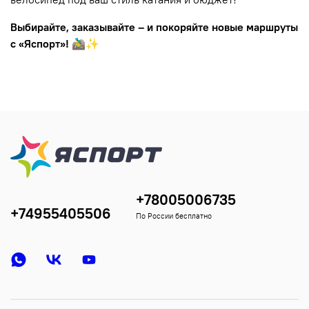
Выбирайте, заказывайте – и покоряйте новые маршруты
с «Яспорт»!
🚵‍♂️✨
+78005006735
+74955405506
По России бесплатно