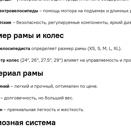
ектровелосипеды
– помощь мотора на подъемах и длинных 
тские
– безопасность, регулируемые компоненты, яркий диз
мер рамы и колес
велосипедиста
определяет размер рамы (XS, S, M, L, XL).
тр колес
(24", 26", 27.5", 29") влияет на управляемость и п
териал рамы
иний
– легкий и прочный, оптимален по цене.
– долговечность, но больший вес.
н
– премиальная легкость и жесткость.
мозная система