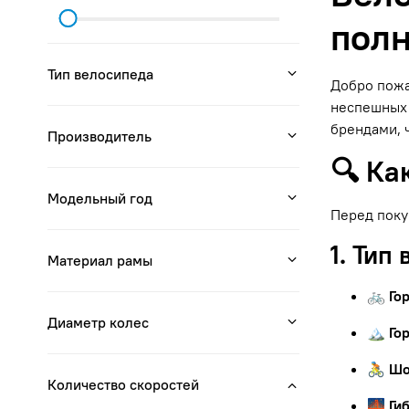
полн
Тип велосипеда
Добро пожа
неспешных 
брендами, 
Производитель
🔍 Ка
Модельный год
Перед поку
1. Тип
Материал рамы
🚲 Го
Диаметр колес
🏔 Го
🚴 Ш
Количество скоростей
🌉 Ги