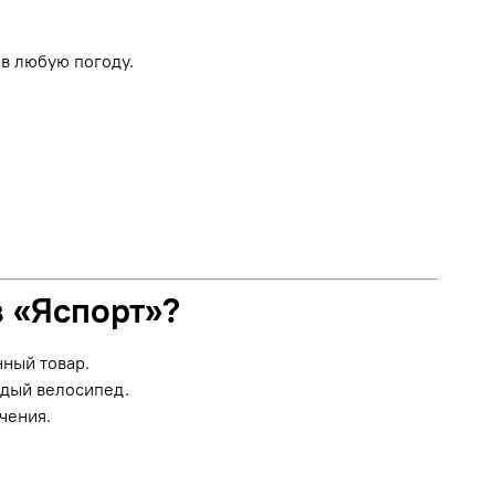
в любую погоду.
в «Яспорт»?
нный товар.
ждый велосипед.
чения.