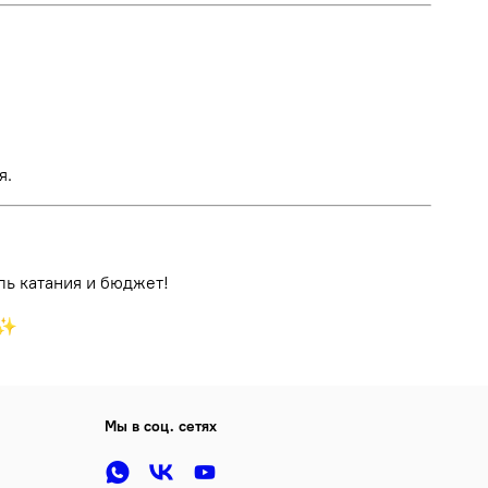
я.
ль катания и бюджет!
♂️✨
Мы в соц. сетях