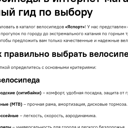
ый гид по выбору
ловать в каталог велосипедов
«Яспорт»
! У нас представле
прогулок по городу до экстремального катания по горным
чтобы предложить вам только качественные и надежные ве
к правильно выбрать велосип
пкой определитесь с основными критериями:
 велосипеда
родские (ситибайки)
– комфорт, удобная посадка, защита от г
рные (MTB)
– прочная рама, амортизация, дисковые тормоза.
оссейные
– легкость, скорость, аэродинамика.
бриды
– универсальность для города и легкого бездорожья.