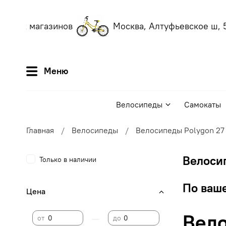
аших магазинов
Москва, Алтуфьевское ш, 56
Меню
Велосипеды
Самокаты
Главная
Велосипеды
Велосипеды Polygon 27
Велосип
Только в наличии
По ваше
Цена
Вело
—
от
до