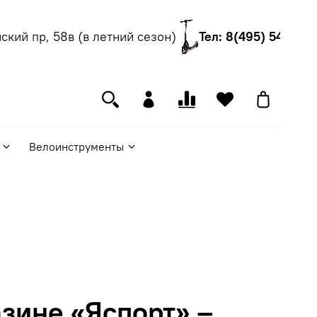
ий пр, 58в (в летний сезон)
Тел: 8(495) 540-55-0
Велоинструменты
зине «Яспорт» –