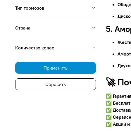
Ободн
Тип тормозов
Диско
5. Ам
Страна
Жестк
Количество колес
Аморт
Двухп
Применить
🚀 По
Сбросить
✅
Гаранти
✅
Бесплат
✅
Доставк
✅
Сервисн
✅
Акции и