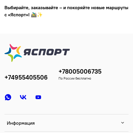
Выбирайте, заказывайте – и покоряйте новые маршруты
с «Яспорт»!
🚵‍♂️✨
+78005006735
+74955405506
По России бесплатно
Информация