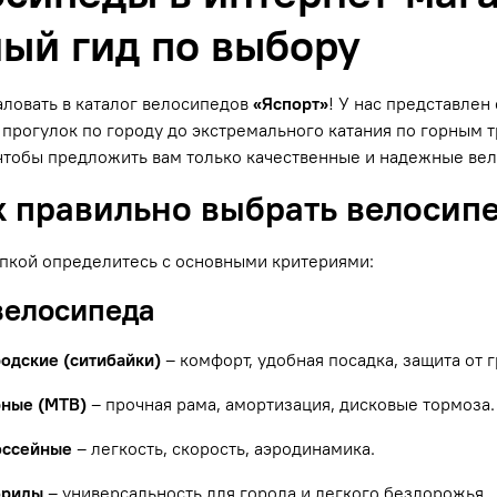
ый гид по выбору
ловать в каталог велосипедов
«Яспорт»
! У нас представле
прогулок по городу до экстремального катания по горным
чтобы предложить вам только качественные и надежные ве
к правильно выбрать велосип
пкой определитесь с основными критериями:
 велосипеда
родские (ситибайки)
– комфорт, удобная посадка, защита от г
рные (MTB)
– прочная рама, амортизация, дисковые тормоза.
оссейные
– легкость, скорость, аэродинамика.
бриды
– универсальность для города и легкого бездорожья.