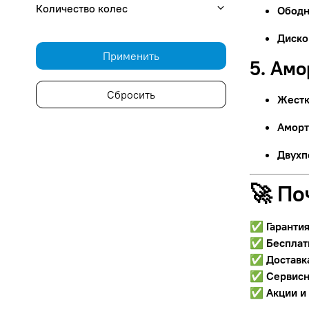
Количество колес
Ободн
Диско
Применить
5. Ам
Сбросить
Жестк
Аморт
Двухп
🚀 По
✅
Гаранти
✅
Бесплат
✅
Доставк
✅
Сервисн
✅
Акции и