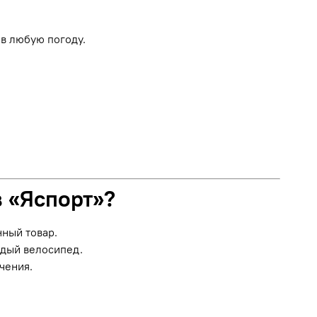
в любую погоду.
в «Яспорт»?
нный товар.
ждый велосипед.
чения.