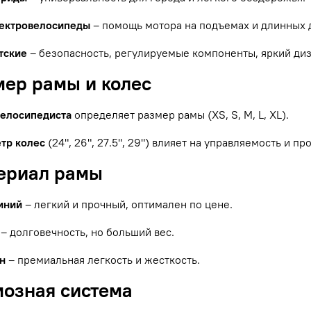
ектровелосипеды
– помощь мотора на подъемах и длинных 
тские
– безопасность, регулируемые компоненты, яркий диз
мер рамы и колес
велосипедиста
определяет размер рамы (XS, S, M, L, XL).
тр колес
(24", 26", 27.5", 29") влияет на управляемость и п
териал рамы
иний
– легкий и прочный, оптимален по цене.
– долговечность, но больший вес.
н
– премиальная легкость и жесткость.
мозная система