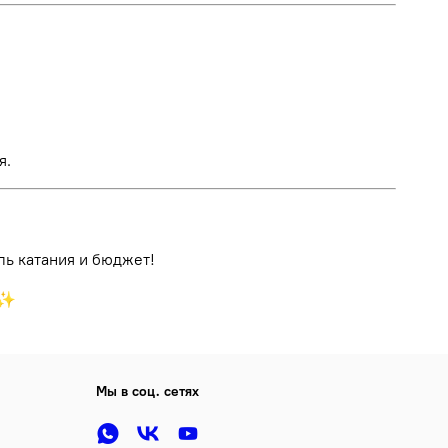
я.
ль катания и бюджет!
♂️✨
Мы в соц. сетях