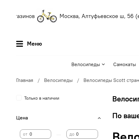
х магазинов
Москва, Алтуфьевское ш, 56
(еж
Меню
Велосипеды
Самокаты
Главная
Велосипеды
Велосипеды Scott стран
Велосип
Только в наличии
По ваше
Цена
Вело
—
от
до