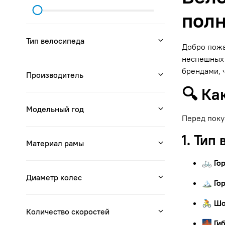
полн
Тип велосипеда
Добро пожа
неспешных 
брендами, 
Производитель
🔍 Ка
Модельный год
Перед поку
1. Тип
Материал рамы
🚲 Го
Диаметр колес
🏔 Го
🚴 Ш
Количество скоростей
🌉 Ги