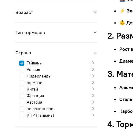
⚡ Эл
Возраст
👶 Де
Тип тормозов
2. Раз
Рост 
Страна
Диаме
Тайвань
0
Россия
0
3. Ма
Нидерланды
0
Германия
0
Алюм
Китай
0
Франция
0
Сталь
Австрия
0
не заполнено
0
Карбо
КНР (Тайвань)
0
4. Тор