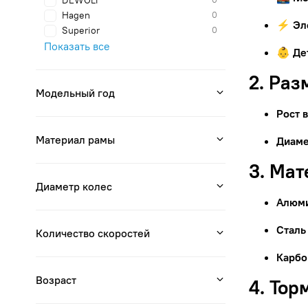
DEWOLF
Hagen
0
⚡ Эл
Superior
0
Показать все
👶 Де
2. Раз
Модельный год
Рост 
Материал рамы
Диаме
3. Ма
Диаметр колес
Алюм
Сталь
Количество скоростей
Карбо
Возраст
4. Тор