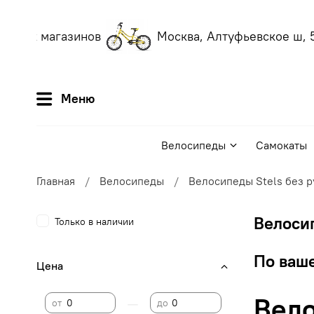
аших магазинов
Москва, Алтуфьевское ш, 56
Меню
Велосипеды
Самокаты
Главная
Велосипеды
Велосипеды Stels без р
Велосип
Только в наличии
По ваше
Цена
Вело
—
от
до