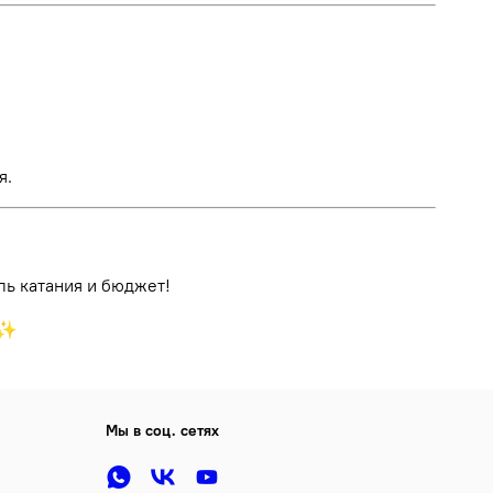
я.
ль катания и бюджет!
♂️✨
Мы в соц. сетях