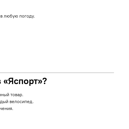
в любую погоду.
в «Яспорт»?
нный товар.
ждый велосипед.
чения.