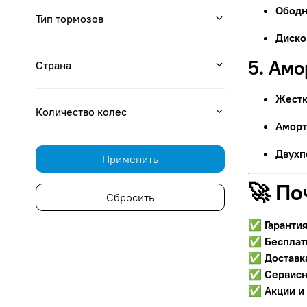
Ободн
Тип тормозов
Диско
5. Ам
Страна
Жестк
Количество колес
Аморт
Двухп
Применить
🚀 По
Сбросить
✅
Гаранти
✅
Бесплат
✅
Доставк
✅
Сервисн
✅
Акции и