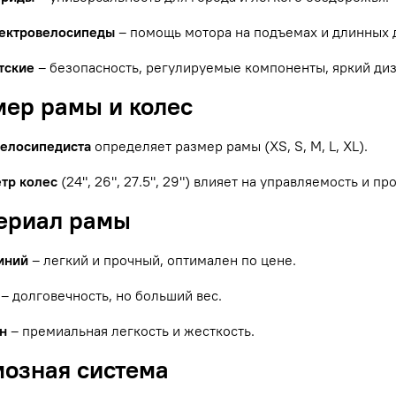
ектровелосипеды
– помощь мотора на подъемах и длинных 
тские
– безопасность, регулируемые компоненты, яркий диз
мер рамы и колес
велосипедиста
определяет размер рамы (XS, S, M, L, XL).
тр колес
(24", 26", 27.5", 29") влияет на управляемость и п
териал рамы
иний
– легкий и прочный, оптимален по цене.
– долговечность, но больший вес.
н
– премиальная легкость и жесткость.
мозная система