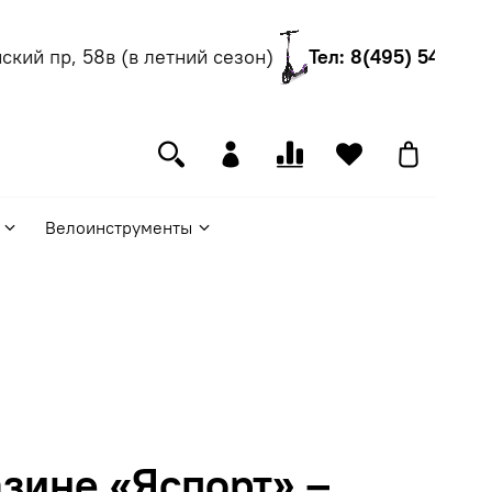
ий пр, 58в (в летний сезон)
Тел: 8(495) 540-55-0
Велоинструменты
зине «Яспорт» –