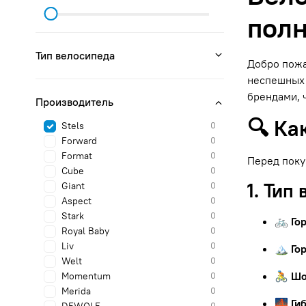
полн
Тип велосипеда
Добро пожа
неспешных 
брендами, 
Производитель
🔍 Ка
Stels
0
Forward
0
Format
0
Перед поку
Cube
0
1. Тип
Giant
0
Aspect
0
Stark
0
🚲 Го
Royal Baby
0
Liv
0
🏔 Го
Welt
0
🚴 Ш
Momentum
0
Merida
0
🌉 Ги
0