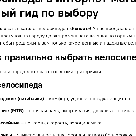
ый гид по выбору
ловать в каталог велосипедов
«Яспорт»
! У нас представле
прогулок по городу до экстремального катания по горным
чтобы предложить вам только качественные и надежные ве
к правильно выбрать велосип
пкой определитесь с основными критериями:
 велосипеда
родские (ситибайки)
– комфорт, удобная посадка, защита от г
рные (MTB)
– прочная рама, амортизация, дисковые тормоза.
оссейные
– легкость, скорость, аэродинамика.
бриды
– универсальность для города и легкого бездорожья.