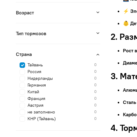
⚡ Эл
Возраст
👶 Де
Тип тормозов
2. Раз
Рост 
Страна
Диаме
Тайвань
0
Россия
0
3. Ма
Нидерланды
0
Германия
0
Алюм
Китай
0
Франция
0
Сталь
Австрия
0
не заполнено
0
Карбо
КНР (Тайвань)
0
4. Тор