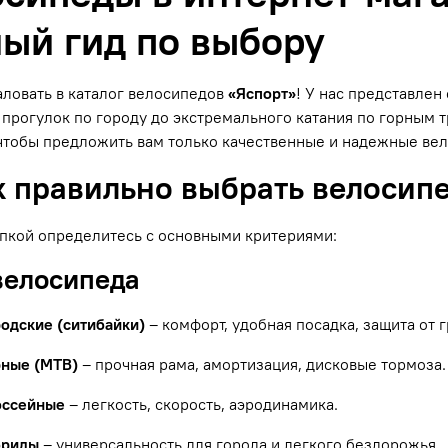
ый гид по выбору
ловать в каталог велосипедов
«Яспорт»
! У нас представле
прогулок по городу до экстремального катания по горным
чтобы предложить вам только качественные и надежные ве
к правильно выбрать велосип
пкой определитесь с основными критериями:
 велосипеда
родские (ситибайки)
– комфорт, удобная посадка, защита от г
рные (MTB)
– прочная рама, амортизация, дисковые тормоза.
оссейные
– легкость, скорость, аэродинамика.
бриды
– универсальность для города и легкого бездорожья.