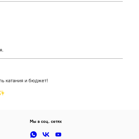
я.
ль катания и бюджет!
♂️✨
Мы в соц. сетях