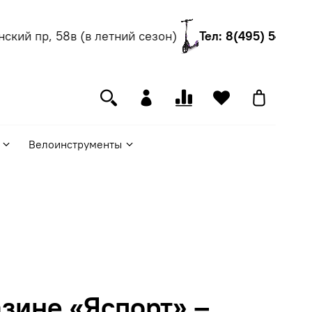
кий пр, 58в (в летний сезон)
Тел: 8(495) 540-55-0
Велоинструменты
зине «Яспорт» –