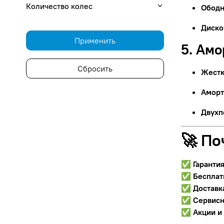
Количество колес
Ободн
Диско
Применить
5. Ам
Сбросить
Жестк
Аморт
Двухп
🚀 По
✅
Гаранти
✅
Бесплат
✅
Доставк
✅
Сервисн
✅
Акции и