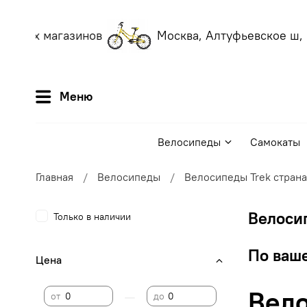
наших магазинов
Москва, Алтуфьевское ш, 5
Меню
Велосипеды
Самокаты
Главная
Велосипеды
Велосипеды Trek страна
Велосип
Только в наличии
По ваше
Цена
Вело
—
от
до