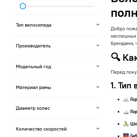
полн
Тип велосипеда
Добро пожа
неспешных 
брендами, 
Производитель
🔍 Ка
Модельный год
Перед поку
1. Тип
Материал рамы
🚲 Го
Диаметр колес
🏔 Го
🚴 Ш
Количество скоростей
🌉 Ги