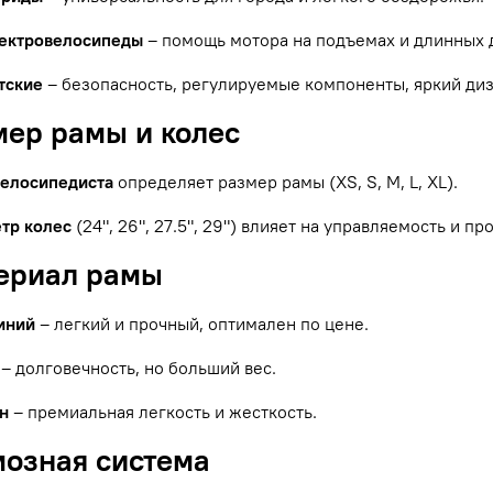
ектровелосипеды
– помощь мотора на подъемах и длинных 
тские
– безопасность, регулируемые компоненты, яркий диз
мер рамы и колес
велосипедиста
определяет размер рамы (XS, S, M, L, XL).
тр колес
(24", 26", 27.5", 29") влияет на управляемость и п
териал рамы
иний
– легкий и прочный, оптимален по цене.
– долговечность, но больший вес.
н
– премиальная легкость и жесткость.
мозная система