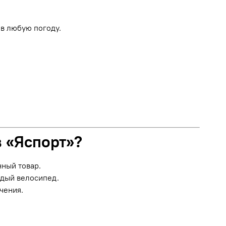
в любую погоду.
в «Яспорт»?
нный товар.
ждый велосипед.
чения.