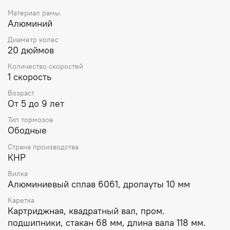
начинать движение с места и прокручивать педали
Материал рамы
назад Легкое движение и хороший накат за счет
Алюминий
качественных комплектующих Передняя звездочка с
пластиковой защитой, в которую не попадут ни одежда,
Диаметр колес
ни шнурки Алюминиевые компоненты Code -
20 дюймов
подседельный штырь, вынос руля, руль Задний ободной
тормоз, который обеспечит должную эффективность
Количество скоростей
остановки и будет интуитивно понятен каждому
1 скорость
Быстрая регулировка высоты седла Для пассивной
Возраст
безопасности он оборудован комплектом
От 5 до 9 лет
светоотражателей, но также рекомендуем
использовать средства активной защиты - шлем и
Тип тормозов
перчатки. Хорошим решением в дизайне станет шлем
Ободные
MET Hooray и перчатки BBB BBW-45.
Страна производства
КНР
Вилка
Алюминиевый сплав 6061, дропауты 10 мм
Каретка
Картриджная, квадратный вал, пром.
подшипники, стакан 68 мм, длина вала 118 мм.