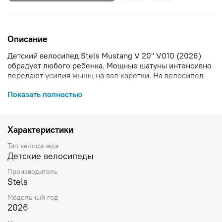
Описание
Детский велосипед Stels Mustang V 20" V010 (2026)
обрадует любого ребенка. Мощные шатуны интенсивно
передают усилия мышц на вал каретки. На велосипед
установлены надёжные ободные механические тормоза
Показать полностью
V-brake. Переключатель трансмиссии SHIMANO Tournet
RD-TY21 легко перекидывает цепь со звёздочки на
звёздочку. Стальная рама имеет высокую
сопротивляемость к износу. Колёса с жесткими
Характеристики
покрышками Универсальная 20"x1.95 в свою очередь
сохраняют устойчивость и делают преодоление преград
Тип велосипеда
легким.
Детские велосипеды
Производитель
Stels
Модельный год
2026