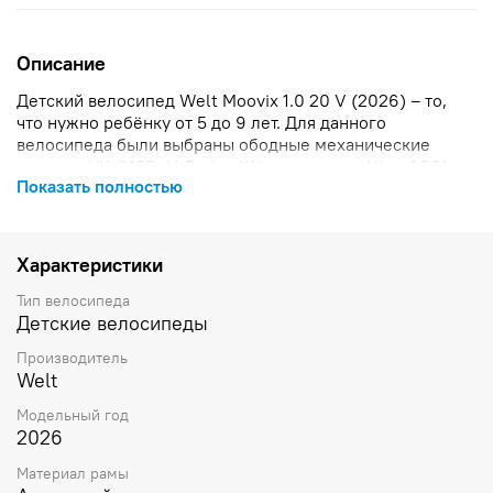
Описание
Детский велосипед Welt Moovix 1.0 20 V (2026) – то,
что нужно ребёнку от 5 до 9 лет. Для данного
велосипеда были выбраны ободные механические
тормоза YX-C18D: V-Brake. Жёсткая вилка Alloy 6061,
Показать полностью
Compensation имеет лёгкий вес и обладает большим
запасом прочности. Шатуны – Prowheel A10BPP -
127mm/30T. Велосипед отлично держит дорогу за счет
прочных колес с качественными покрышками SY-B047:
Характеристики
20x1.95. Особый упор разработчики рамы данной
модели сделали на увеличение прочности мест
Тип велосипеда
наибольшей нагрузки. Удобная форма седла K-285,
Детские велосипеды
Teens Morphology прекрасно подойдёт для
Производитель
начинающего райдера.
Welt
Модельный год
2026
Материал рамы