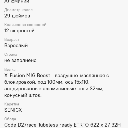
Алюминий
передавать нагрузку на каретку велосипеда.
Диаметр колес
29 дюймов
Количество скоростей
12 скоростей
Возраст
Взрослый
Страна
не заполнено
Вилка
X-Fusion MIG Boost - воздушно-маслянная c
блокировкой, ход 100мм, ось 15х110,
анодированные алюминиевые ноги 32мм,
конусный шток.
Каретка
SENICX
Обода
Code D27race Tubeless ready ETRTO 622 x 27 32H