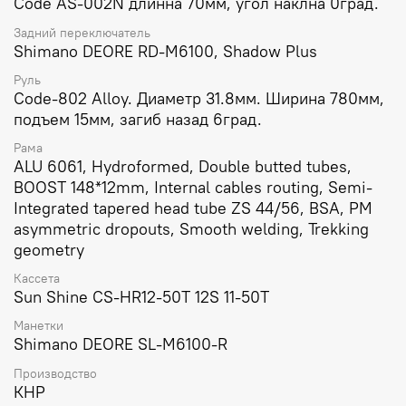
Code AS-002N длинна 70мм, угол наклна 0град.
Задний переключатель
Shimano DEORE RD-M6100, Shadow Plus
Руль
Code-802 Alloy. Диаметр 31.8мм. Ширина 780мм,
подъем 15мм, загиб назад 6град.
Рама
ALU 6061, Hydroformed, Double butted tubes,
BOOST 148*12mm, Internal cables routing, Semi-
Integrated tapered head tube ZS 44/56, BSA, PM
asymmetric dropouts, Smooth welding, Trekking
geometry
Кассета
Sun Shine CS-HR12-50T 12S 11-50T
Манетки
Shimano DEORE SL-M6100-R
Производство
КНР