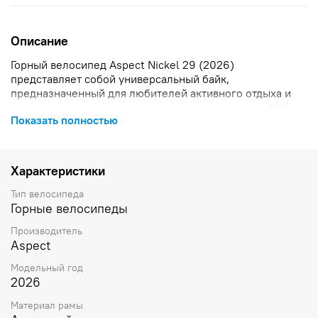
Описание
Горный велосипед Aspect Nickel 29 (2026)
представляет собой универсальный байк,
предназначенный для любителей активного отдыха и
велоспорта. легкая и прочная конструкция рамы ALU
Показать полностью
6061, обеспечивающая долговечность велосипеда.
Колеса диаметром 29 дюймов обеспечивают отличное
сцепление с поверхностью и позволяют легко
преодолевать препятствия. Вилка EXSHO JUNGLE ML-P
Характеристики
пружино-эластомерная с блокировкой обеспечивает
комфорт при движении по неровностям дороги.
Тип велосипеда
Гидравлические тормоза TEKTRO TKD-176 обеспечивают
Горные велосипеды
надежное торможение даже в сложных условиях езды.
Производитель
Покрышки WANDA P1277 29x2.3" имеют агрессивный
Aspect
протектор, позволяющий уверенно двигаться по
различным поверхностям.
Модельный год
2026
Материал рамы