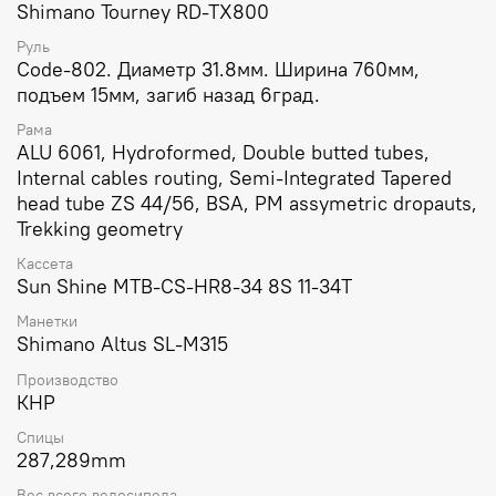
Shimano Tourney RD-TX800
Руль
Code-802. Диаметр 31.8мм. Ширина 760мм,
подъем 15мм, загиб назад 6град.
Рама
ALU 6061, Hydroformed, Double butted tubes,
Internal cables routing, Semi-Integrated Tapered
head tube ZS 44/56, BSA, PM assymetric dropauts,
Trekking geometry
Кассета
Sun Shine MTB-CS-HR8-34 8S 11-34T
Манетки
Shimano Altus SL-M315
Производство
КНР
Спицы
287,289mm
Вес всего велосипеда