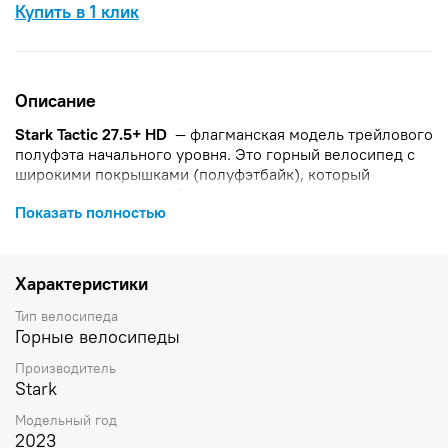
Купить в 1 клик
Описание
Stark Tactic 27.5+ HD
— флагманская модель трейлового
полуфэта начального уровня. Это горный велосипед с
широкими покрышками (полуфэтбайк), который
подходит для активной езды по различным дорогам и
Показать полностью
пересечённой местности.
Ключевые особенности
Характеристики
Рама.
Изготовлена из алюминиевого сплава 6061
с гидроформингом и баттингом труб. Имеет
Тип велосипеда
конусный рулевой стакан, скрытую прокладку
Горные велосипеды
тросов и крепление для фляги внутри рамы.
Производитель
Амортизационная вилка.
SR Suntour XCM32 HLO с
Stark
ходом 120 мм, блокировкой хода и Boost-
стандартом на оси.
Модельный год
Колёса.
Оснащены двойными алюминиевыми
2023