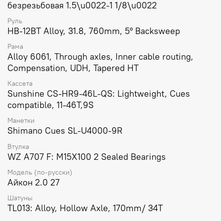
безрезьбовая 1.5\u0022-1 1/8\u0022
Руль
HB-12BT Alloy, 31.8, 760mm, 5° Backsweep
Рама
Alloy 6061, Through axles, Inner cable routing,
Compensation, UDH, Tapered HT
Кассета
Sunshine CS-HR9-46L-QS: Lightweight, Cues
compatible, 11-46T,9S
Манетки
Shimano Cues SL-U4000-9R
Втулка
WZ A707 F: M15X100 2 Sealed Bearings
Модель (по-русски)
Айкон 2.0 27
Шатуны
TL013: Alloy, Hollow Axle, 170mm/ 34T