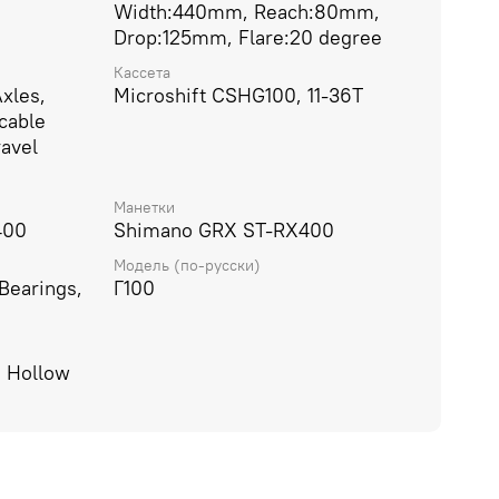
Width:440mm, Reach:80mm,
Drop:125mm, Flare:20 degree
Кассета
xles,
Microshift CSHG100, 11-36T
cable
ravel
Манетки
400
Shimano GRX ST-RX400
Модель (по-русски)
Bearings,
Г100
: Hollow