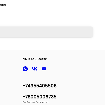
влял
Мы в соц. сетях
+74955405506
+78005006735
По России бесплатно