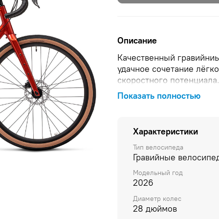
Описание
Качественный гравийниы
удачное сочетание лёгк
скоростного потенциала
RPL-521-TT: Hollow axle
Показать полностью
Shimano GRX RD-RX400. 
axle, Tarped steerer, 45
edition выполнено из ка
Характеристики
модели относится удачн
полупрофессионального 
Тип велосипеда
Гравийные велосипе
покрышки Chaoyang H-52
специально для шоссейн
Модельный год
изготовлена из алюмини
2026
тормоза Shimano GRX B
Диаметр колес
повышают безопасность
28 дюймов