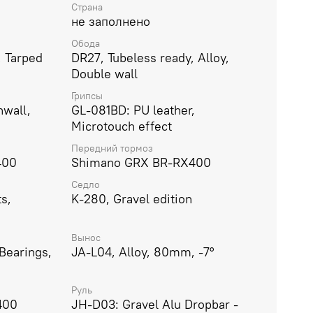
Страна
не заполнено
Обода
, Tarped
DR27, Tubeless ready, Alloy,
Double wall
Грипсы
wall,
GL-081BD: PU leather,
Microtouch effect
Передний тормоз
400
Shimano GRX BR-RX400
Седло
s,
K-280, Gravel edition
Вынос
Bearings,
JA-L04, Alloy, 80mm, -7°
Руль
400
JH-D03: Gravel Alu Dropbar -