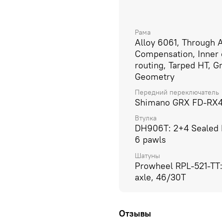
Рама
Alloy 6061, Through A
Compensation, Inner 
routing, Tarped HT, G
Geometry
Передний переключатель
Shimano GRX FD-RX
Втулка
DH906T: 2+4 Sealed 
6 pawls
Шатуны
Prowheel RPL-521-TT
axle, 46/30T
Отзывы