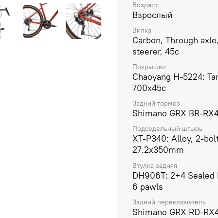
Возраст
Взрослый
Вилка
Carbon, Through axle
steerer, 45c
Покрышки
Chaoyang H-5224: Tan
700x45c
Задний тормоз
Shimano GRX BR-RX
Подседельный штырь
XT-P340: Alloy, 2-bolt
27.2x350mm
Втулка задняя
DH906T: 2+4 Sealed 
6 pawls
Задний переключатель
Shimano GRX RD-RX