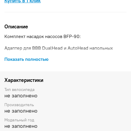
Купить в 1 клик
Описание
Комплект насадок насосов BFP-90:
Адаптер для BBB DualHead и AutoHead напольных
насосов.
Показать полностью
Адаптер для мячей, резиновых лодок, плавательных
принадлежностей и пр. Dunlop адаптер.. Комплект игл в
кейсе BBB Valve adapter kit
относится к категории
Характеристики
Велоаксессуары, а производителем является компания
BBB. , , , ,
Тип велосипеда
не заполнено
Производитель
не заполнено
Модельный год
не заполнено