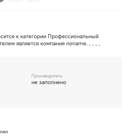
осится к категории Профессиональный
елем является компания noname. , , , ,
Производитель
не заполнено
влял