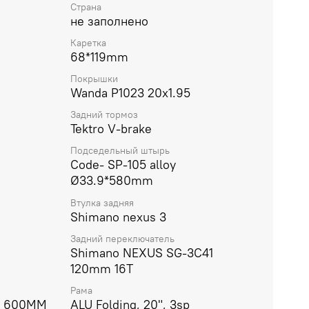
Страна
препятствия. Если вы ищете лёгкий,
не заполнено
вариант двухколёсного транспорта для
 по городу, то Aspect Borneo 3 (2026) станет
Каретка
68*119mm
Покрышки
Wanda P1023 20x1.95
Задний тормоз
Tektro V-brake
Подседельный штырь
Code- SP-105 alloy
Ø33.9*580mm
Втулка задняя
Shimano nexus 3
Задний переключатель
Shimano NEXUS SG-3C41
120mm 16T
Рама
а 600MM
ALU Folding, 20", 3sp