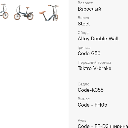
Возраст
преодолевать городские 
Взрослый
мобильный и недорогой 
комфортного перемещения
Вилка
Steel
прекрасным решением.
Обода
Alloy Double Wall
Грипсы
Code G56
Передний тормоз
Tektro V-brake
Седло
Code-K355
Вынос
Code - FH05
Руль
Code - FF-D3 ширин