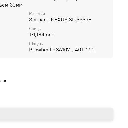
дъем 30мм
Манетки
Shimano NEXUS,SL-3S35E
Спицы
171,184mm
Шатуны
Prowheel RSA102，40T*170L
влял