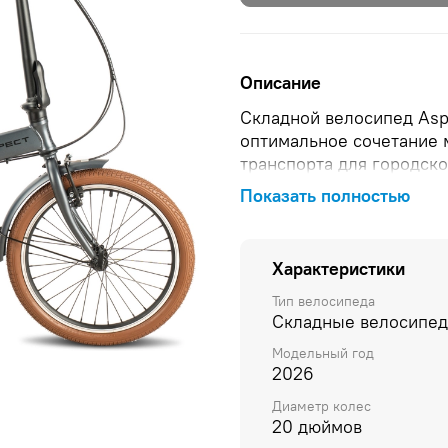
Описание
Складной велосипед Asp
оптимальное сочетание 
транспорта для городск
и компактные размеры по
Показать полностью
автобус, машину или офи
велосипеда — одно из гл
сложить буквально за с
Характеристики
городской велосипед в 
переноски вручную или 
Тип велосипеда
Складные велосипе
Конструкция рамы ALU Fo
сплавов, обеспечивающи
Модельный год
средства. Высокая посад
2026
позволяют индивидуальн
Диаметр колес
предпочтения каждого в
20 дюймов
колес, велосипед облад