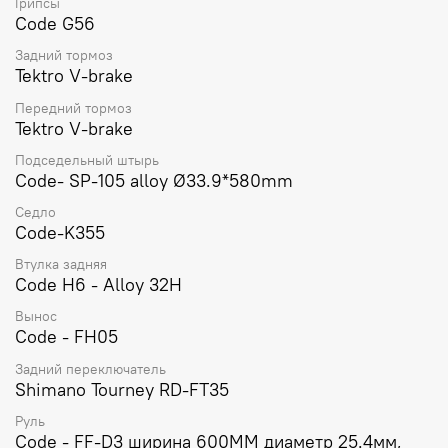
Грипсы
Code G56
Задний тормоз
Tektro V-brake
Передний тормоз
Tektro V-brake
Подседельный штырь
Code- SP-105 alloy Ø33.9*580mm
Седло
Code-K355
Втулка задняя
Code H6 - Alloy 32H
Вынос
Code - FH05
Задний переключатель
Shimano Tourney RD-FT35
Руль
Code - FF-D3 ширина 600MM диаметр 25.4мм,