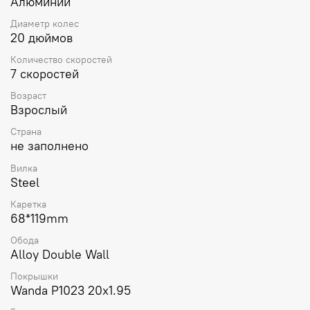
Алюминий
позволяет каждому подобрать наиболее удобную
позицию. Небольшие колеса обеспечивают прекрасную
Диаметр колес
манёвренность в плотном городском потоке. Семь
20 дюймов
передач позволят выбирать оптимальный режим
скорости и сохранять энергию при движении вверх по
Количество скоростей
холмам или ускорении на ровной поверхности. Aspect
7 скоростей
Borneo 7 (2026) — отличный выбор для жителей
Возраст
больших городов, которым важно сохранить
Взрослый
пространство и наслаждаться быстрым и комфортным
движением по своим делам.
Страна
не заполнено
Вилка
Steel
Каретка
68*119mm
Обода
Alloy Double Wall
Покрышки
Wanda P1023 20x1.95