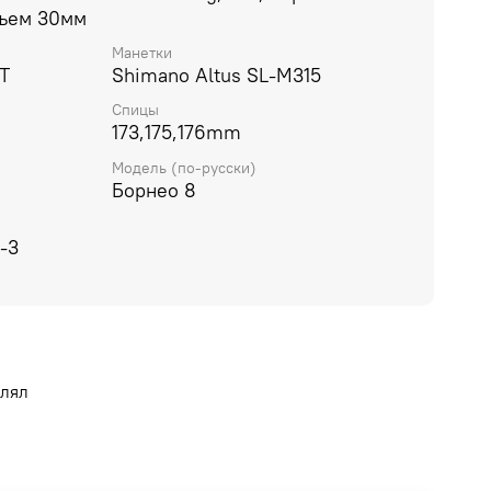
дъем 30мм
Манетки
T
Shimano Altus SL-M315
Спицы
173,175,176mm
Модель (по-русски)
Борнео 8
-3
влял