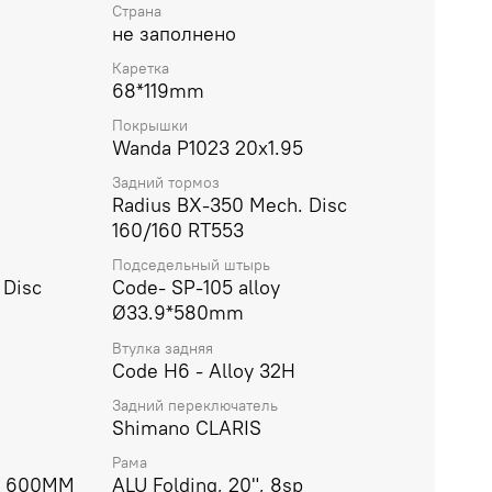
Страна
егко и приятно передвигаться по улицам
не заполнено
 и силы. Он станет настоящей находкой для
ктивный отдых и здоровый образ жизни.
Каретка
68*119mm
Покрышки
Wanda P1023 20x1.95
Задний тормоз
Radius BX-350 Mech. Disc
160/160 RT553
Подседельный штырь
 Disc
Code- SP-105 alloy
Ø33.9*580mm
Втулка задняя
Code H6 - Alloy 32H
Задний переключатель
Shimano CLARIS
Рама
а 600MM
ALU Folding, 20", 8sp