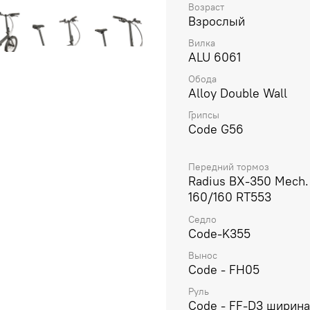
Возраст
спутник, позволяющий л
Взрослый
города, экономить время
тех, кто предпочитает а
Вилка
ALU 6061
Обода
Alloy Double Wall
Грипсы
Code G56
Передний тормоз
Radius BX-350 Mech.
160/160 RT553
Седло
Code-K355
Вынос
Code - FH05
Руль
Code - FF-D3 ширин