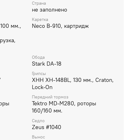
Страна
не заполнено
Каретка
 100 мм.,
Neco B-910, картридж
рузка,
Обода
Stark DA-18
Грипсы
"
XHH XH-148BL, 130 мм., Craton,
Lock-On
Передний тормоз
торы
Tektro MD-M280, роторы
160/160 мм.
Седло
Zeus #1040
Вынос