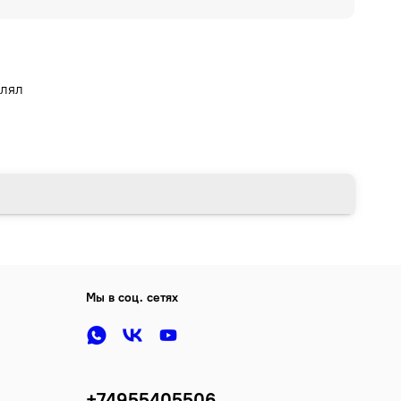
влял
Мы в соц. сетях
+74955405506