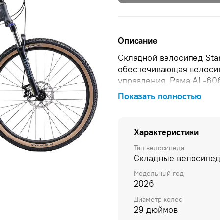
Описание
Складной велосипед Star
обеспечивающая велосип
управления. Рама AL-60
наработок от команды и
Показать полностью
относится удачное сочет
начального оборудовани
передач Shimano Altus 
Характеристики
Tektro MD-M280 срабаты
том месте и в то время, 
Тип велосипеда
Складные велосипе
Высокотехнологичные ша
позволяют с комфортом 
Модельный год
покрытиях. Крепкие, ус
2026
покрышки Chaoyang H-51
Диаметр колес
масляной вилкой Grinz H
29 дюймов
нагрузкой и блокировкой