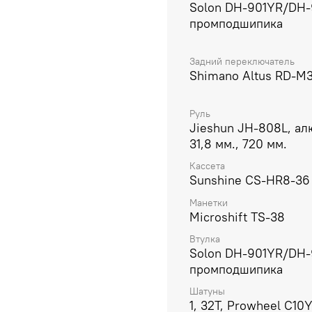
Solon DH-901YR/DH-
промподшипика
Задний переключатель
Shimano Altus RD-M
Руль
Jieshun JH-808L, ал
31,8 мм., 720 мм.
Кассета
Sunshine CS-HR8-36
Манетки
Microshift TS-38
Втулка
Solon DH-901YR/DH-
промподшипика
Шатуны
1, 32T, Prowheel C1