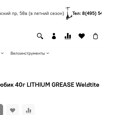
кий пр, 58в (в летний сезон)
Тел: 8(495) 540-55-
Велоинструменты
юбик 40г LITHIUM GREASE Weldtite