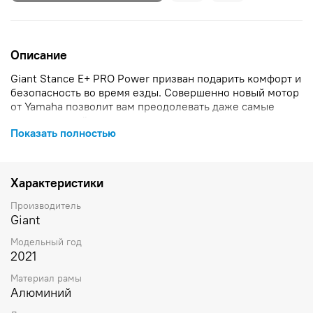
Описание
Giant Stance E+ PRO Power призван подарить комфорт и
безопасность во время езды. Совершенно новый мотор
от Yamaha позволит вам преодолевать даже самые
трудные подъёмы.
Показать полностью
. Велосипед GIANT Trance X E+ 1 Pro 29er 25km/h (2021)
относится к категории Велосипеды, а производителем
является компания Giant. , Материал рамы: Алюминий, ,
Характеристики
,
Производитель
Giant
Модельный год
2021
Материал рамы
Алюминий