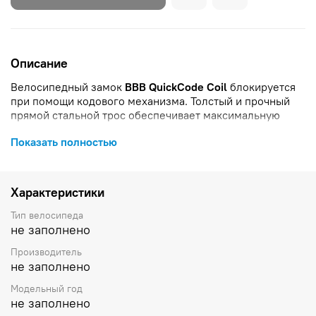
Описание
Велосипедный замок
BBB QuickCode Coil
блокируется
при помощи кодового механизма. Толстый и прочный
прямой стальной трос обеспечивает максимальную
защиту.
Показать полностью
Особенности
:
4-значный цифровой код
владелец может изменить цифровой код
Характеристики
надежный механизм замка
покрытие из поливинилхлорида для защиты
Тип велосипеда
вашего велосипеда от сколов и царапин
не заполнено
совместим с: BBL-92 CableFix
Производитель
размер: 8 мм x 120 см
не заполнено
. Замок велосипедный BBB 2019 bicyclelock QuickCode
Модельный год
Coil cable 8mm x 1200mm black
относится к категории
не заполнено
Велоаксессуары, а производителем является компания