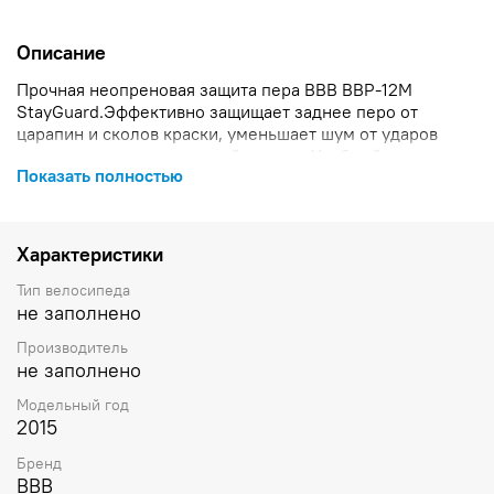
Описание
Прочная неопреновая защита пера BBB BBP-12M
StayGuard.Эффективно защищает заднее перо от
царапин и сколов краски, уменьшает шум от ударов
цепи при езде по неровной дороге. Удобный и
Показать полностью
надежный крепеж на липучке Velcro. Загрязненная
защита легко снимается для чистки.
Размер: 250 х 90 х 110мм. Защита пера BBB StayGuard M
250x90x110 относится к категории Велоаксессуары, а
Характеристики
производителем является компания BBB. Модельный
год:
2015
, , , ,
Тип велосипеда
не заполнено
Производитель
не заполнено
Модельный год
2015
Бренд
BBB