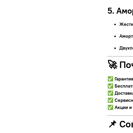
5. Ам
Жестк
Аморт
Двухп
🚀 По
✅
Гаранти
✅
Бесплат
✅
Доставк
✅
Сервисн
✅
Акции и
📌 Со