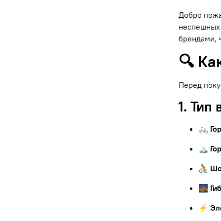
Добро пожа
неспешных 
брендами, 
🔍 Ка
Перед поку
1. Тип
🚲 Го
🏔 Го
🚴 Ш
🌉 Ги
⚡ Эл