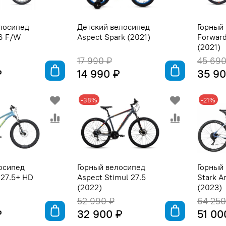
лосипед
Детский велосипед
Горный
16 F/W
Aspect Spark (2021)
Forwar
(2021)
17 990 ₽
45 690
₽
14 990 ₽
35 90
-38%
-21%
осипед
Горный велосипед
Горный
c 27.5+ HD
Aspect Stimul 27.5
Stark A
(2022)
(2023)
52 990 ₽
64 250
₽
32 900 ₽
51 00