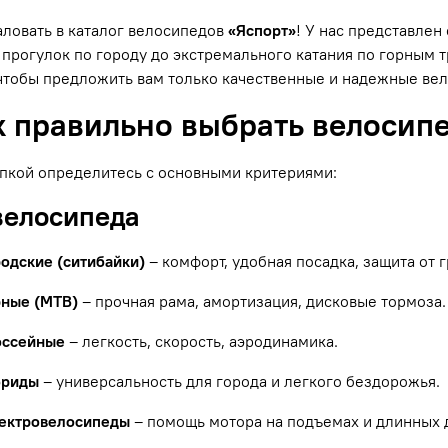
ловать в каталог велосипедов
«Яспорт»
! У нас представле
прогулок по городу до экстремального катания по горным
чтобы предложить вам только качественные и надежные ве
к правильно выбрать велосип
пкой определитесь с основными критериями:
 велосипеда
родские (ситибайки)
– комфорт, удобная посадка, защита от г
рные (MTB)
– прочная рама, амортизация, дисковые тормоза.
оссейные
– легкость, скорость, аэродинамика.
бриды
– универсальность для города и легкого бездорожья.
ектровелосипеды
– помощь мотора на подъемах и длинных 