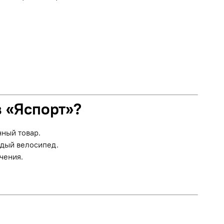
в «Яспорт»?
нный товар.
ждый велосипед.
чения.