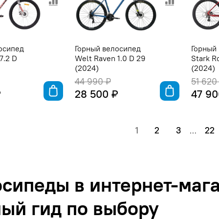
осипед
Горный велосипед
Горный
7.2 D
Welt Raven 1.0 D 29
Stark R
(2024)
(2024)
44 990 ₽
51 620
₽
28 500 ₽
47 90
1
2
3
22
…
сипеды в интернет-мага
ый гид по выбору