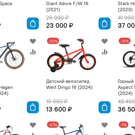
 Space
Giant Adore F/W 16
Stark H
(2021)
(2023)
29 990 ₽
41 990
₽
23 000 ₽
37 00
-32%
-16%
й
Детский велосипед
Горный
 Hagen
Welt Dingo 16 (2024)
Aspect 
024)
(2024)
19 990 ₽
43 490
₽
13 600 ₽
36 50
-37%
-7%