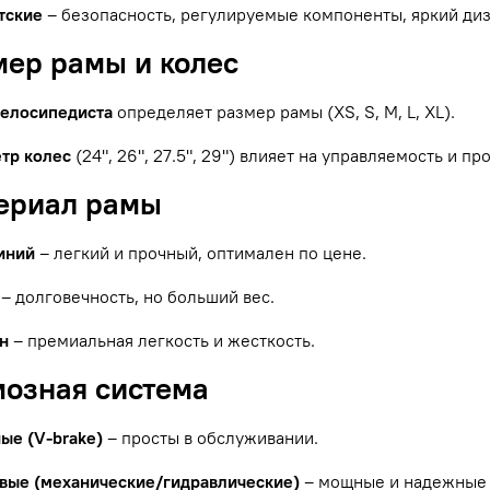
тские
– безопасность, регулируемые компоненты, яркий диз
мер рамы и колес
велосипедиста
определяет размер рамы (XS, S, M, L, XL).
тр колес
(24", 26", 27.5", 29") влияет на управляемость и п
териал рамы
иний
– легкий и прочный, оптимален по цене.
– долговечность, но больший вес.
н
– премиальная легкость и жесткость.
мозная система
ые (V-brake)
– просты в обслуживании.
вые (механические/гидравлические)
– мощные и надежные 