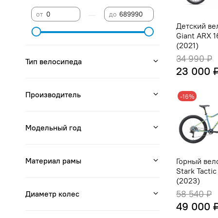
—
от
до
Детский ве
Giant ARX 
(2021)
34 990 ₽
Тип велосипеда
23 000 
Производитель
-16%
Модельный год
Материал рамы
Горный вел
Stark Tacti
(2023)
Диаметр колес
58 540 ₽
49 000 