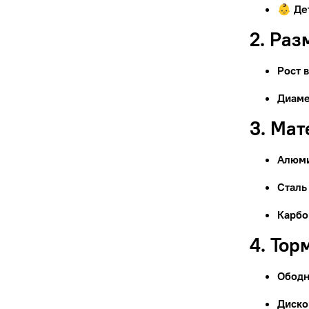
👶 Де
2. Раз
Рост 
Диаме
3. Ма
Алюм
Сталь
Карбо
4. Тор
Ободн
Диско