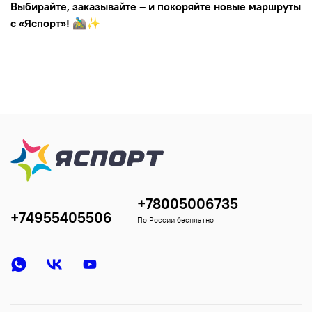
Выбирайте, заказывайте – и покоряйте новые маршруты
с «Яспорт»!
🚵‍♂️✨
+78005006735
+74955405506
По России бесплатно